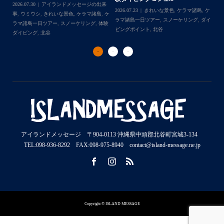
2026.07.30
アイランドメッセージの出来
202
Follow on Instagram
2026.07.23
きれいな景色
,
ケラマ諸島
,
ケ
来
事
,
ウミウシ
,
きれいな景色
,
ケラマ諸島
,
ケ
事
ラマ諸島一日ツアー
,
スノーケリング
,
ダイ
,
ケ
ラマ諸島一日ツアー
,
スノーケリング
,
体験
ラ
ビングポイント
,
北谷
ダイビング
,
北谷
ト
アイランドメッセージ 〒904-0113 沖縄県中頭郡北谷町宮城3-134
TEL:098-936-8292 FAX:098-975-8940 contact@island-message.ne.jp
Copyright © ISLAND MESSAGE