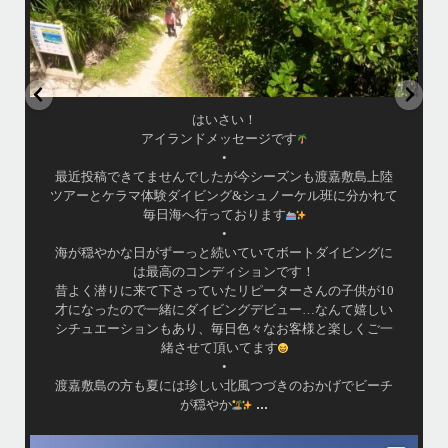
はいさい！
アイランドメッセージです
•
最近投稿できてませんでしたが今シーズンも渡嘉敷島上陸
ツアーとケラマ体験ダイビング&シュノーケル班に分かれて
毎日海へ行っております
•
海が穏やかな日がずーっと続いていてボートダイビングに
は最高のコンディションです！
昔よく潜りに来て下さっていたリピーターさんの子供が10
才になったので一緒にダイビングデビュー…なんて嬉しい
シチュエーションもあり、毎日色々なお客様と楽しくご一
緒させて頂いてます
•
渡嘉敷島の方も夏には珍しい北風つづきのおかげでビーチ
...
が穏やか