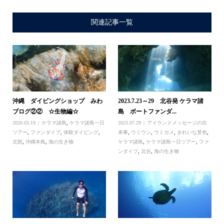
関連記事一覧
沖縄 ダイビングショップ みわ
2023.7.23～29 北谷発 ケラマ諸
ブログ②② ☆生物編☆
島 ボートファンダ...
2020.03.19
ケラマ諸島
,
ケラマ諸島一日
2023.07.29
アイランドメッセージの出
ツアー
,
ファンダイブ
,
体験ダイビング
,
来事
,
ウミウシ
,
ウミガメ
,
きれいな景色
,
北部
,
沖縄本島
,
海の生き物
ケラマ諸島
,
ケラマ諸島一日ツアー
,
ファ
ンダイブ
,
北谷
,
海の生き物