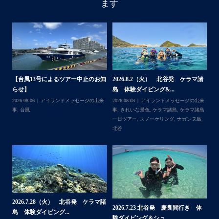
ます
アイランドメッセージです
・
最近は、連日クルーザーチャーターのご利用が続いていて
梅雨明け後のパーフェクトな海でバナナボートに船上
BBQ、シュノーケリングとお楽しみ頂いております
・
・
何ヶ月も前からやり取りさせて頂き温めていたご予約でし
たので、お天気とコンディションに恵まれて、皆さん大満
体
【台風13号によるツアー中止のお知
2026.8.2（火） 北谷発 ケラマ諸
2
足な一日を過ごして頂けて本当によかったです
らせ】
島 体験ダイビング&...
ュ
・
,
ケ
2026.08.06
アイランドメッセージの出来
2026.08.03
アイランドメッセージの出来
202
・
ダイ
事
,
台風
事
,
きれいな景色
,
ケラマ諸島
,
ケラマ諸島
マ
また来年も社員旅行で沖縄へいらっしゃる際は是非ご利用
一日ツアー
,
スノーケリング
,
ナガンヌ島
,
ン
くださいね！！
北谷
グ
ありがとうございました
・
・
...
2026.7.28（火） 北谷発 ケラマ諸
2
2026.7.23 北谷発 慶良間行き 体
マ諸
島 体験ダイビング...
島
験ダイビング＆シュ...