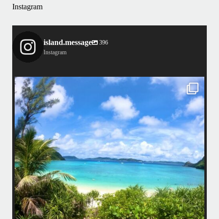
Instagram
island.message
396
Instagram
island.message
はいさい！
アイランドメッセージです
•
最近投稿できてませんでしたが今シーズンも渡嘉敷島上陸ツアーとケラ
マ体験ダイビング&シュノーケル班に分かれて毎日海へ行っております
い
•
海が穏やかな日がずーっと続いていてボートダイビングには最高のコン
ディションです！
昔よく潜りに来て下さっていたリピーターさんの子供が10才になったの
で一緒にダイビングデビュー…なんて嬉しいシチュエーションもあり、
毎日色々なお客様と楽しくご一緒させて頂いてます
•
立公
渡嘉敷島の方も夏には珍しい北風つづきのおかげでビーチが穏やか
グ
...
8月 14