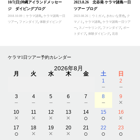
10/7(日)沖縄アイランドメッセー
2023.8.26 北谷発 ケラマ諸島一日
ジ ダイビングブログ
ツアー ブログ
2018.10.09
ケラマ諸島
,
ケラマ諸島一日
2023.08.26
ウミガメ
,
きれいな景色
,
ク
ツアー
,
ファンダイブ
,
体験ダイビング
マノミ
,
ケラマ諸島
,
ケラマ諸島一日ツア
ー
,
スノーケリング
,
ファンダイブ
,
ボー
トダイブ
,
体験ダイビング
,
北谷
ケラマ1日ツアー予約カレンダー
2026年8月
月
火
水
木
金
土
日
1
2
－
－
3
4
5
6
7
8
9
－
－
－
－
－
－
×
10
11
12
13
14
15
16
×
×
×
×
○
○
×
17
18
19
20
21
22
23
○
×
×
×
○
○
○