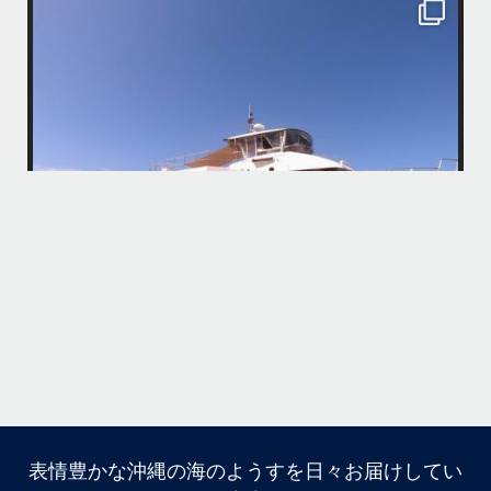
island.message
・
・
はいさい
アイランドメッセージです
・
最近は、連日クルーザーチャーターのご利用が続いていて梅雨明け後の
どな
パーフェクトな海でバナナボートに船上BBQ、シュノーケリングとお楽
しみ頂いております
・
・
何ヶ月も前からやり取りさせて頂き温めていたご予約でしたので、お天
「
気とコンディションに恵まれて、皆さん大満足な一日を過ごして頂けて
本当によかったです
・
立公
・
ま
グ
また来年も社員旅行で沖縄へいらっしゃる際は是非ご利用ください
ね！！
ありがとうございました
ウ
・
・
...
6月 28
・
・
表情豊かな沖縄の海のようすを日々お届けしてい
はいさい