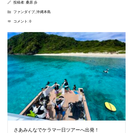
投稿者:
桑原 歩
ファンダイブ
,
沖縄本島
コメント:
0
さあみんなでケラマ一日ツアーへ出発！