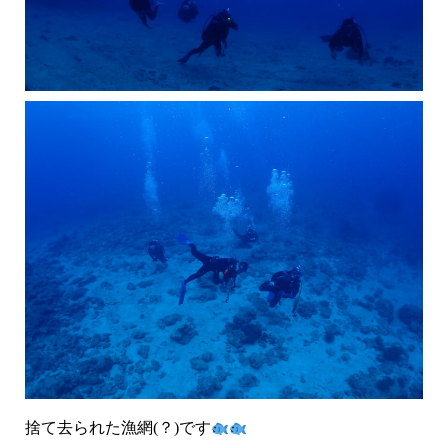
捨て去られた漁網(？)です