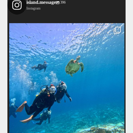
island.message
396
Instagram
island.message
はいさい！
アイランドメッセージです
•
最近投稿できてませんでしたが今シーズンも渡嘉敷島上陸ツアーとケラ
マ体験ダイビング&シュノーケル班に分かれて毎日海へ行っております
た
•
海が穏やかな日がずーっと続いていてボートダイビングには最高のコン
ディションです！
昔よく潜りに来て下さっていたリピーターさんの子供が10才になったの
で一緒にダイビングデビュー…なんて嬉しいシチュエーションもあり、
毎日色々なお客様と楽しくご一緒させて頂いてます
•
着の国立公
渡嘉敷島の方も夏には珍しい北風つづきのおかげでビーチが穏やか
ケリング
...
8月 14