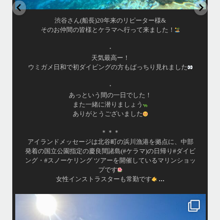
はいさい！
アイランドメッセージです
•
最近投稿できてませんでしたが今シーズンも渡嘉敷島上陸
ツアーとケラマ体験ダイビング&シュノーケル班に分かれて
した
毎日海へ行っております
•
海が穏やかな日がずーっと続いていてボートダイビングに
は最高のコンディションです！
昔よく潜りに来て下さっていたリピーターさんの子供が10
才になったので一緒にダイビングデビュー…なんて嬉しい
シチュエーションもあり、毎日色々なお客様と楽しくご一
緒させて頂いてます
、中部
•
イビ
渡嘉敷島の方も夏には珍しい北風つづきのおかげでビーチ
...
ショッ
が穏やか
island.message
・
・
はいさい
アイランドメッセージです
・