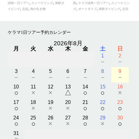
諸島一日ツアー
,
スノーケリング
,
体験ダ
島
,
ケラマ諸島一日ツアー
,
スノーケリン
イビング
,
北谷
,
海の生き物
グ
,
ボートダイブ
,
体験ダイビング
,
北谷
ケラマ1日ツアー予約カレンダー
2026年8月
月
火
水
木
金
土
日
1
2
－
－
3
4
5
6
7
8
9
－
－
－
－
－
－
－
10
11
12
13
14
15
16
○
×
×
△
○
○
×
17
18
19
20
21
22
23
○
×
×
×
○
○
○
24
25
26
27
28
29
30
○
○
×
×
○
×
○
31