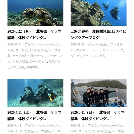
2026.6.22（月） 北谷発 ケラマ
5/26 北谷発 慶良間諸島1日ダイビ
諸島 体験ダイビング...
ングツアーブログ
2026.06.30
アイランドメッセージの出
2026.05.26
きれいな景色
,
ケラマ諸島
,
来事
,
ウミガメ
,
きれいな景色
,
ケラマ諸
ケラマ諸島一日ツアー
,
スノーケリング
,
島
,
ケラマ諸島一日ツアー
,
スノーケリン
ダイビングポイント
,
北谷
グ
,
ナガンヌ島
,
ボートダイブ
,
体験ダイ
ビング
,
北谷
,
沖縄本島
2026.4.11（土） 北谷発 ケラマ
2026.5.11（日） 北谷発 ケラマ
諸島 体験ダイビング...
諸島 体験ダイビング...
2026.04.11
アイランドメッセージの出
2026.05.12
アイランドメッセージの出
来事
,
きれいな景色
,
ケラマ諸島
,
ケラマ
来事
,
ウミガメ
,
きれいな景色
,
ケラマ諸