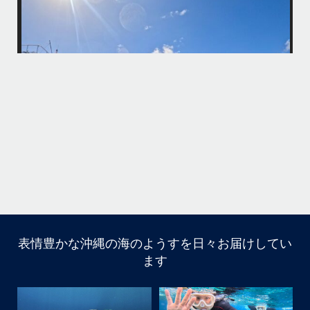
最近は、連日クルーザーチャーターのご利用が続いていて梅雨明け後の
グなどな
パーフェクトな海でバナナボートに船上BBQ、シュノーケリングとお楽
しみ頂いております
・
・
何ヶ月も前からやり取りさせて頂き温めていたご予約でしたので、お天
気とコンディションに恵まれて、皆さん大満足な一日を過ごして頂けて
本当によかったです
・
着の国立公
・
ケリング
また来年も社員旅行で沖縄へいらっしゃる際は是非ご利用ください
ね！！
ありがとうございました
・
・
...
6月 28
・
・
表情豊かな沖縄の海のようすを日々お届けしてい
はいさい
ます
アイランドメッセージです
・
ーリ
最近は、連日クルーザーチャーターのご利用が続いていて
した
梅雨明け後のパーフェクトな海でバナナボートに船上