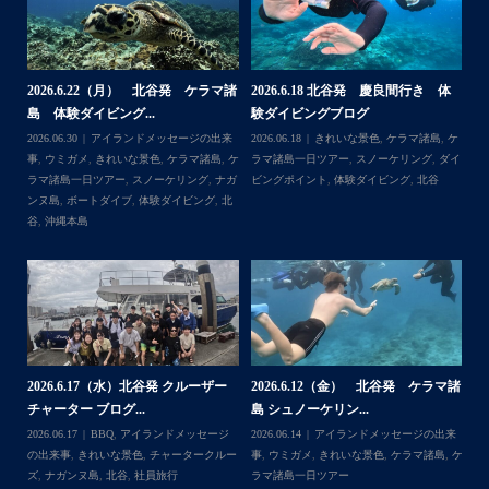
BBQ、シュノーケリングとお楽しみ頂いております
・
す
・
何ヶ月も前からやり取りさせて頂き温めていたご予約でし
たので、お天気とコンディションに恵まれて、皆さん大満
体
【台風13号によるツアー中止のお知
2026.8.2（火） 北谷発 ケラマ諸
2
足な一日を過ごして頂けて本当によかったです
らせ】
島 体験ダイビング&...
ュ
・
,
ケ
2026.08.06
アイランドメッセージの出来
2026.08.03
アイランドメッセージの出来
202
、中部
・
ダイ
事
,
台風
事
,
きれいな景色
,
ケラマ諸島
,
ケラマ諸島
マ
イビ
また来年も社員旅行で沖縄へいらっしゃる際は是非ご利用
一日ツアー
,
スノーケリング
,
ナガンヌ島
,
ン
ショッ
くださいね！！
北谷
グ
ありがとうございました
・
・
...
2026.7.28（火） 北谷発 ケラマ諸
2
2026.7.23 北谷発 慶良間行き 体
マ諸
島 体験ダイビング...
島
験ダイビング＆シュ...
2026.07.30
アイランドメッセージの出来
202
Follow on Instagram
2026.07.23
きれいな景色
,
ケラマ諸島
,
ケ
来
事
,
ウミウシ
,
きれいな景色
,
ケラマ諸島
,
ケ
事
ラマ諸島一日ツアー
,
スノーケリング
,
ダイ
,
ケ
ラマ諸島一日ツアー
,
スノーケリング
,
体験
ラ
ビングポイント
,
北谷
ダイビング
,
北谷
ト