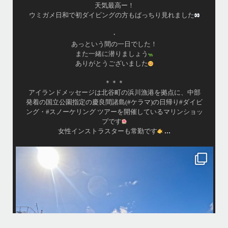
ツアーとケラマ体験ダイビング&シュノーケル班に分かれて
毎日海へ行っております
•
海が穏やかな日がずーっと続いていてボートダイビングに
は最高のコンディションです！
昔よく潜りに来て下さっていたリピーターさんの子供が10
才になったので一緒にダイビングデビュー…なんて嬉しい
シチュエーションもあり、毎日色々なお客様と楽しくご一
緒させて頂いてます
•
渡嘉敷島の方も夏には珍しい北風つづきのおかげでビーチ
...
が穏やか
island.message
・
・
はいさい
アイランドメッセージです
・
最近は、連日クルーザーチャーターのご利用が続いていて梅雨明け後の
どな
パーフェクトな海でバナナボートに船上BBQ、シュノーケリングとお楽
しみ頂いております
・
・
何ヶ月も前からやり取りさせて頂き温めていたご予約でしたので、お天
「
気とコンディションに恵まれて、皆さん大満足な一日を過ごして頂けて
本当によかったです