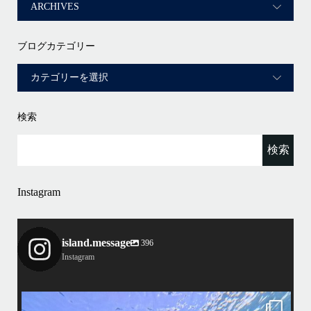
ブログカテゴリー
検索
Instagram
island.message
396
Instagram
island.message