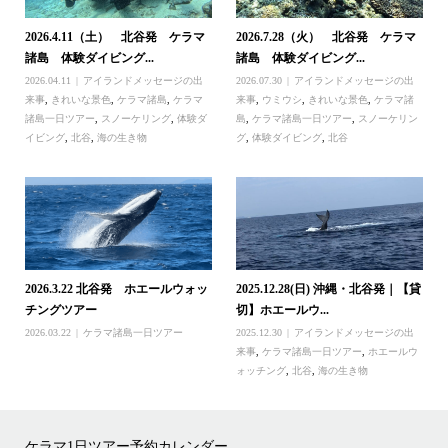
2026.4.11（土） 北谷発 ケラマ
2026.7.28（火） 北谷発 ケラマ
諸島 体験ダイビング...
諸島 体験ダイビング...
2026.04.11
アイランドメッセージの出
2026.07.30
アイランドメッセージの出
来事
,
きれいな景色
,
ケラマ諸島
,
ケラマ
来事
,
ウミウシ
,
きれいな景色
,
ケラマ諸
諸島一日ツアー
,
スノーケリング
,
体験ダ
島
,
ケラマ諸島一日ツアー
,
スノーケリン
イビング
,
北谷
,
海の生き物
グ
,
体験ダイビング
,
北谷
2026.3.22 北谷発 ホエールウォッ
2025.12.28(日) 沖縄・北谷発｜【貸
チングツアー
切】ホエールウ...
2026.03.22
ケラマ諸島一日ツアー
2025.12.30
アイランドメッセージの出
来事
,
ケラマ諸島一日ツアー
,
ホエールウ
ォッチング
,
北谷
,
海の生き物
ケラマ1日ツアー予約カレンダー