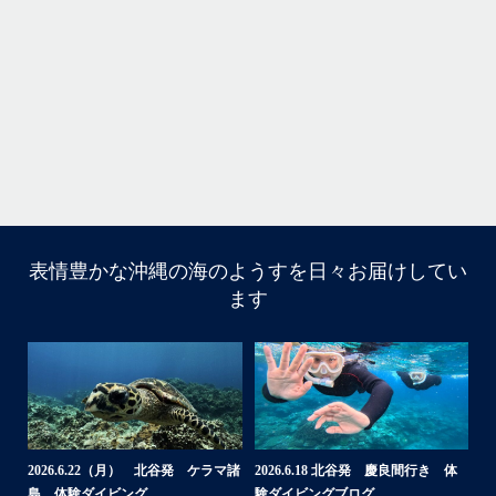
・
立公
・
ま
グ
また来年も社員旅行で沖縄へいらっしゃる際は是非ご利用ください
ね！！
ありがとうございました
ウ
・
・
...
6月 28
・
・
表情豊かな沖縄の海のようすを日々お届けしてい
はいさい
ます
アイランドメッセージです
・
最近は、連日クルーザーチャーターのご利用が続いていて
梅雨明け後のパーフェクトな海でバナナボートに船上
BBQ、シュノーケリングとお楽しみ頂いております
・
・
何ヶ月も前からやり取りさせて頂き温めていたご予約でし
たので、お天気とコンディションに恵まれて、皆さん大満
体
【台風13号によるツアー中止のお知
2026.8.2（火） 北谷発 ケラマ諸
2
足な一日を過ごして頂けて本当によかったです
らせ】
島 体験ダイビング&...
ュ