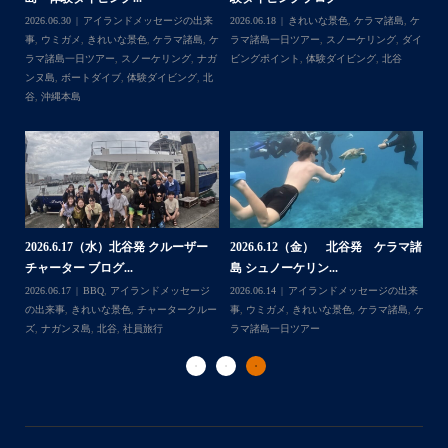
・
,
ケ
2026.08.06
アイランドメッセージの出来
2026.08.03
アイランドメッセージの出来
202
・
ダイ
事
,
台風
事
,
きれいな景色
,
ケラマ諸島
,
ケラマ諸島
マ
また来年も社員旅行で沖縄へいらっしゃる際は是非ご利用
一日ツアー
,
スノーケリング
,
ナガンヌ島
,
ン
くださいね！！
北谷
グ
ありがとうございました
・
・
...
2026.7.28（火） 北谷発 ケラマ諸
2
2026.7.23 北谷発 慶良間行き 体
マ諸
島 体験ダイビング...
島
験ダイビング＆シュ...
2026.07.30
アイランドメッセージの出来
202
Follow on Instagram
2026.07.23
きれいな景色
,
ケラマ諸島
,
ケ
来
事
,
ウミウシ
,
きれいな景色
,
ケラマ諸島
,
ケ
事
ラマ諸島一日ツアー
,
スノーケリング
,
ダイ
,
ケ
ラマ諸島一日ツアー
,
スノーケリング
,
体験
ラ
ビングポイント
,
北谷
ダイビング
,
北谷
ト