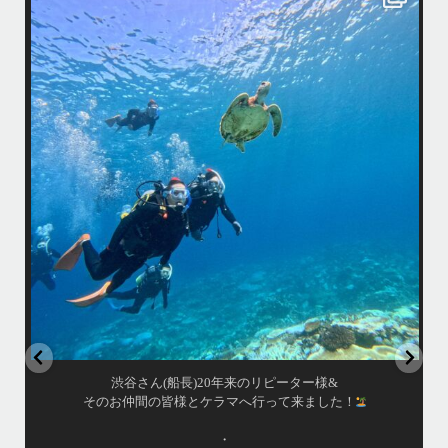
はいさい！
アイランドメッセージです
•
最近投稿できてませんでしたが今シーズンも渡嘉敷島上陸ツアーとケラ
マ体験ダイビング&シュノーケル班に分かれて毎日海へ行っております
い
•
海が穏やかな日がずーっと続いていてボートダイビングには最高のコン
ディションです！
昔よく潜りに来て下さっていたリピーターさんの子供が10才になったの
で一緒にダイビングデビュー…なんて嬉しいシチュエーションもあり、
毎日色々なお客様と楽しくご一緒させて頂いてます
•
立公
渡嘉敷島の方も夏には珍しい北風つづきのおかげでビーチが穏やか
グ
...
8月 14
はいさい！
アイランドメッセージです
•
最近投稿できてませんでしたが今シーズンも渡嘉敷島上陸