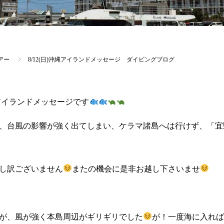
アー
8/12(日)沖縄アイランドメッセージ ダイビングブログ
アイランドメッセージです
、台風の影響が強く出てしまい、ケラマ諸島へは行けず、「宜
し訳ございません
またの機会に是非お越し下さいませ
が、風が強く本島周辺がギリギリでした
が！一度海に入れ