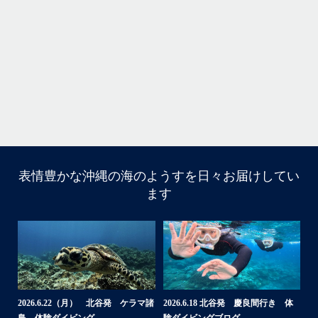
・
立公
・
ま
グ
また来年も社員旅行で沖縄へいらっしゃる際は是非ご利用ください
ね！！
ありがとうございました
ウ
・
・
...
6月 28
・
・
表情豊かな沖縄の海のようすを日々お届けしてい
はいさい
ます
アイランドメッセージです
・
最近は、連日クルーザーチャーターのご利用が続いていて
梅雨明け後のパーフェクトな海でバナナボートに船上
BBQ、シュノーケリングとお楽しみ頂いております
・
・
何ヶ月も前からやり取りさせて頂き温めていたご予約でし
たので、お天気とコンディションに恵まれて、皆さん大満
体
【台風13号によるツアー中止のお知
2026.8.2（火） 北谷発 ケラマ諸
2
足な一日を過ごして頂けて本当によかったです