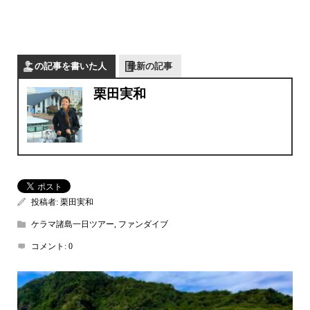
この記事を書いた人
最新の記事
栗田実和
投稿者:
栗田実和
ケラマ諸島一日ツアー
,
ファンダイブ
コメント:
0