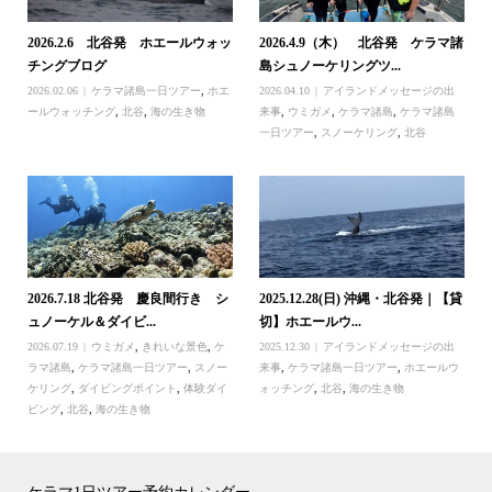
2026.2.6 北谷発 ホエールウォッ
2026.4.9（木） 北谷発 ケラマ諸
チングブログ
島シュノーケリングツ...
2026.02.06
ケラマ諸島一日ツアー
,
ホエ
2026.04.10
アイランドメッセージの出
ールウォッチング
,
北谷
,
海の生き物
来事
,
ウミガメ
,
ケラマ諸島
,
ケラマ諸島
一日ツアー
,
スノーケリング
,
北谷
2026.7.18 北谷発 慶良間行き シ
2025.12.28(日) 沖縄・北谷発｜【貸
ュノーケル＆ダイビ...
切】ホエールウ...
2026.07.19
ウミガメ
,
きれいな景色
,
ケ
2025.12.30
アイランドメッセージの出
ラマ諸島
,
ケラマ諸島一日ツアー
,
スノー
来事
,
ケラマ諸島一日ツアー
,
ホエールウ
ケリング
,
ダイビングポイント
,
体験ダイ
ォッチング
,
北谷
,
海の生き物
ビング
,
北谷
,
海の生き物