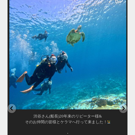
はいさい！
アイランドメッセージです
•
最近投稿できてませんでしたが今シーズンも渡嘉敷島上陸ツアーとケラ
マ体験ダイビング&シュノーケル班に分かれて毎日海へ行っております
い
•
海が穏やかな日がずーっと続いていてボートダイビングには最高のコン
ディションです！
昔よく潜りに来て下さっていたリピーターさんの子供が10才になったの
で一緒にダイビングデビュー…なんて嬉しいシチュエーションもあり、
毎日色々なお客様と楽しくご一緒させて頂いてます
•
立公
渡嘉敷島の方も夏には珍しい北風つづきのおかげでビーチが穏やか
グ
...
8月 14
はいさい！
アイランドメッセージです
•
最近投稿できてませんでしたが今シーズンも渡嘉敷島上陸