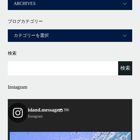
ブログカテゴリー
検索
Instagram
island.message
396
Instagram
island.message