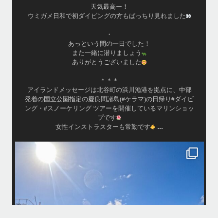
ツアーとケラマ体験ダイビング&シュノーケル班に分かれて
毎日海へ行っております
•
海が穏やかな日がずーっと続いていてボートダイビングに
は最高のコンディションです！
昔よく潜りに来て下さっていたリピーターさんの子供が10
才になったので一緒にダイビングデビュー…なんて嬉しい
シチュエーションもあり、毎日色々なお客様と楽しくご一
緒させて頂いてます
•
渡嘉敷島の方も夏には珍しい北風つづきのおかげでビーチ
...
が穏やか
island.message
・
・
はいさい
アイランドメッセージです
・
最近は、連日クルーザーチャーターのご利用が続いていて梅雨明け後の
どな
パーフェクトな海でバナナボートに船上BBQ、シュノーケリングとお楽
しみ頂いております
・
・
何ヶ月も前からやり取りさせて頂き温めていたご予約でしたので、お天
「
気とコンディションに恵まれて、皆さん大満足な一日を過ごして頂けて
本当によかったです