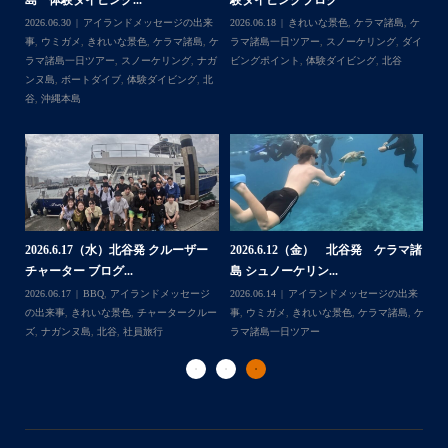
らせ】
島 体験ダイビング&...
ュ
・
,
ケ
2026.08.06
アイランドメッセージの出来
2026.08.03
アイランドメッセージの出来
202
・
ダイ
事
,
台風
事
,
きれいな景色
,
ケラマ諸島
,
ケラマ諸島
マ
また来年も社員旅行で沖縄へいらっしゃる際は是非ご利用
一日ツアー
,
スノーケリング
,
ナガンヌ島
,
ン
くださいね！！
北谷
グ
ありがとうございました
・
・
...
2026.7.28（火） 北谷発 ケラマ諸
2
2026.7.23 北谷発 慶良間行き 体
マ諸
島 体験ダイビング...
島
験ダイビング＆シュ...
2026.07.30
アイランドメッセージの出来
202
Follow on Instagram
2026.07.23
きれいな景色
,
ケラマ諸島
,
ケ
来
事
,
ウミウシ
,
きれいな景色
,
ケラマ諸島
,
ケ
事
ラマ諸島一日ツアー
,
スノーケリング
,
ダイ
,
ケ
ラマ諸島一日ツアー
,
スノーケリング
,
体験
ラ
ビングポイント
,
北谷
ダイビング
,
北谷
ト