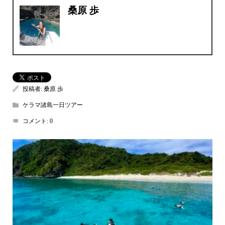
桑原 歩
投稿者:
桑原 歩
ケラマ諸島一日ツアー
コメント:
0