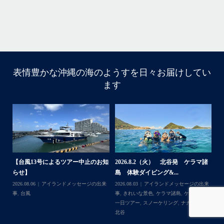
す。
・
...
4月 29
表情豊かな沖縄の海のようすを日々お届けしてい
ます
・
・
て
はいさい！
4月後半の沖縄は天気予報が不安定で惑わされております…
・
大雨予報でもけっきょく晴れてたり一時的だったりで…
し
「やっぱり海行けば良かった〜！」と後悔しそうな方がた
満
くさんいそうで心配です、、
諸
2026.7.18 北谷発 慶良間行き シ
2026.7.6（月） 北谷発 ケラマ諸
2
・
ュノーケル＆ダイビ...
島 ３ダイブ体験ダイ...
島
・
来
2026.07.19
ウミガメ
,
きれいな景色
,
ケラ
2026.07.08
アイランドメッセージの出来
202
まだまだゲストの数が少なくのんびり付ききりでご案内で
島
マ諸島
,
ケラマ諸島一日ツアー
,
スノーケリ
事
,
きれいな景色
,
ケラマ諸島
,
ケラマ諸島
事
用
きる日も多いので、皆様ご予約お待ちしてます！
島
,
ング
,
ダイビングポイント
,
体験ダイビン
一日ツアー
,
スノーケリング
,
ボートダイ
ラ
・
グ
,
北谷
,
海の生き物
ブ
,
北谷
,
沖縄本島
ン
ウミガメ運も好調で、昨日はスノーケリングでアカウミガ
谷