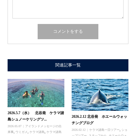
関連記事一覧
2026.5.7（水） 北谷発 ケラマ諸
2026.2.12 北谷発 ホエールウォッ
島シュノーケリングツ...
チングブログ
2026.05.07
アイランドメッセージの出
2026.02.12
ケラマ諸島一日ツアー
,
ショ
来事
,
ウミガメ
,
ケラマ諸島
,
ケラマ諸島
ップツアー
,
スタッフから
,
ホエールウォ