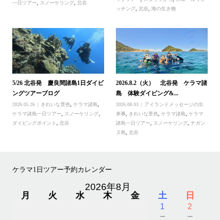
一日ツアー
,
スノーケリング
,
北谷
ッチング
,
北谷
,
海の生き物
5/26 北谷発 慶良間諸島1日ダイビ
2026.8.2（火） 北谷発 ケラマ諸
ングツアーブログ
島 体験ダイビング&...
2026.05.26
きれいな景色
,
ケラマ諸島
,
2026.08.03
アイランドメッセージの出
ケラマ諸島一日ツアー
,
スノーケリング
,
来事
,
きれいな景色
,
ケラマ諸島
,
ケラマ
ダイビングポイント
,
北谷
諸島一日ツアー
,
スノーケリング
,
ナガン
ヌ島
,
北谷
ケラマ1日ツアー予約カレンダー
2026年8月
月
火
水
木
金
土
日
1
2
－
－