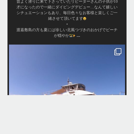
0
・
い
皆様ご利用誠にありがとうございました
一
またのお越しをお待ちしておりますね！！
・
・
チ
www.island-message.ne.jp
TEL:098-936-8292
.
#Islandmessage #ceruleanblueokinawa #ホエールウォッチン
...
グ
island.message
・
け後の
・
とお楽
はいさい！
4月後半の沖縄は天気予報が不安定で惑わされております…
・
大雨予報でもけっきょく晴れてたり一時的だったりで…
、お天
「やっぱり海行けば良かった〜！」と後悔しそうな方がたくさんいそう
頂けて
で心配です、、
・
・
まだまだゲストの数が少なくのんびり付ききりでご案内できる日も多い
さい
ので、皆様ご予約お待ちしてます！
・
ウミガメ運も好調で、昨日はスノーケリングでアカウミガメに会えまし
たよ〜
この時期は魚が多くめずらしい生物に会える確率が高いので大好きで