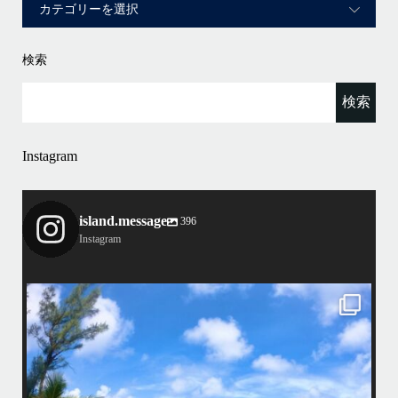
検索
Instagram
island.message
396
Instagram
island.message
・
昨日は社員旅行でお越しの14名様にて勇海号を貸切り頂き、ケラマで
BBQとスノーケリングを楽しんで参りました！
とケラ
・
ります
・
いい天気に恵まれて、海が良く似合う愉快な方々と楽しい時間を過ごし
ましたよ〜