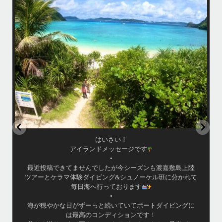
のコン
・
・
ったの
皆様ご利用誠にありがとうございました
あり、
またのお越しをお待ちしておりますね！！
・
・
か
www.island-message.ne.jp
TEL:098-936-8292
.
#Islandmessage #ceruleanblueokinawa #ホエールウォッチング
...
5月 21
・
昨日は社員旅行でお越しの14名様にて勇海号を貸切り頂
き、ケラマでBBQとスノーケリングを楽しんで参りまし
陸
た！
て
・
・
いい天気に恵まれて、海が良く似合う愉快な方々と楽しい
に
時間を過ごしましたよ〜
・