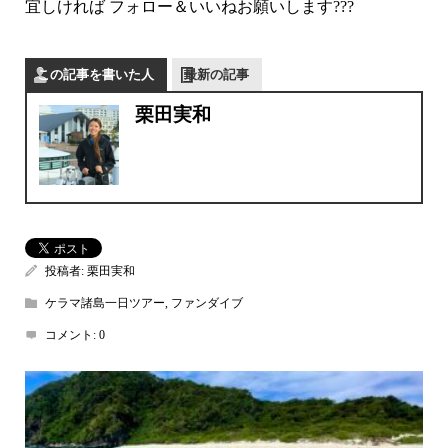
宜しければ フォロー＆いいねお願いします???
この記事を書いた人
最新の記事
栗田実和
投稿者:
栗田実和
ケラマ諸島一日ツアー
,
ファンダイブ
コメント:
0