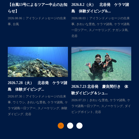
たので、お天気とコンディションに恵まれて、皆さん大満
諸
2026.7.18 北谷発 慶良間行き シ
2026.7.6（月） 北谷発 ケラマ諸
2
足な一日を過ごして頂けて本当によかったです
ュノーケル＆ダイビ...
島 ３ダイブ体験ダイ...
島
・
来
2026.07.19
ウミガメ
,
きれいな景色
,
ケラ
2026.07.08
アイランドメッセージの出来
202
・
島
マ諸島
,
ケラマ諸島一日ツアー
,
スノーケリ
事
,
きれいな景色
,
ケラマ諸島
,
ケラマ諸島
事
また来年も社員旅行で沖縄へいらっしゃる際は是非ご利用
島
,
ング
,
ダイビングポイント
,
体験ダイビン
一日ツアー
,
スノーケリング
,
ボートダイ
ラ
くださいね！！
グ
,
北谷
,
海の生き物
ブ
,
北谷
,
沖縄本島
ン
ありがとうございました
谷
・
・
...
2026.7.1（水） 北谷発 ケラマ諸
2026.6.29（月）那覇発 クルーザー
体
2
島 体験ダイビング&...
チャーター ブログ...
チ
2026.07.06
アイランドメッセージの出来
2026.07.03
BBQ
,
アイランドメッセージ
Follow on Instagram
,
ケ
事
,
ウミガメ
,
きれいな景色
,
ケラマ諸島
,
ケ
の出来事
,
きれいな景色
,
ケラマ諸島一日ツ
202
ダイ
ラマ諸島一日ツアー
,
スノーケリング
,
ボー
アー
,
スノーケリング
,
チャータークルー
の
トダイブ
,
体験ダイビング
,
北谷
,
沖縄本島
ズ
,
沖縄本島
,
社員旅行
,
那覇発
ズ