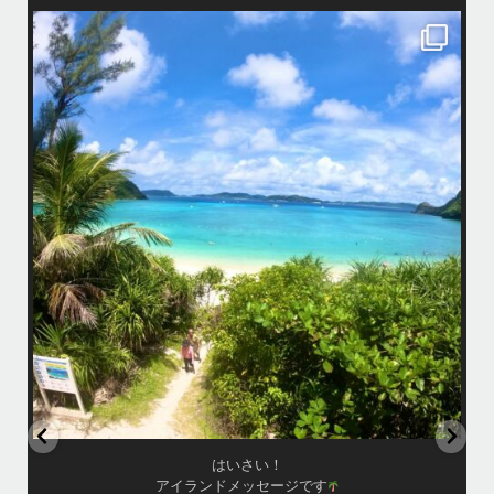
island.message
はいさい！
アイランドメッセージです
•
最近投稿できてませんでしたが今シーズンも渡嘉敷島上陸ツアーとケラ
マ体験ダイビング&シュノーケル班に分かれて毎日海へ行っております
い
•
海が穏やかな日がずーっと続いていてボートダイビングには最高のコン
ディションです！
昔よく潜りに来て下さっていたリピーターさんの子供が10才になったの
で一緒にダイビングデビュー…なんて嬉しいシチュエーションもあり、
毎日色々なお客様と楽しくご一緒させて頂いてます
•
立公
渡嘉敷島の方も夏には珍しい北風つづきのおかげでビーチが穏やか
グ
...
8月 14
はいさい！
アイランドメッセージです