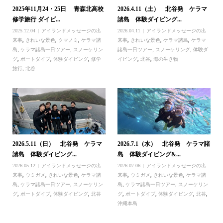
2025年11月24・25日 青森北高校
2026.4.11（土） 北谷発 ケラマ
修学旅行 ダイビ...
諸島 体験ダイビング...
2025.12.04
アイランドメッセージの出
2026.04.11
アイランドメッセージの出
来事
,
きれいな景色
,
クマノミ
,
ケラマ諸
来事
,
きれいな景色
,
ケラマ諸島
,
ケラマ
島
,
ケラマ諸島一日ツアー
,
スノーケリン
諸島一日ツアー
,
スノーケリング
,
体験ダ
グ
,
ボートダイブ
,
体験ダイビング
,
修学
イビング
,
北谷
,
海の生き物
旅行
,
北谷
2026.5.11（日） 北谷発 ケラマ
2026.7.1（水） 北谷発 ケラマ諸
諸島 体験ダイビング...
島 体験ダイビング&...
2026.05.12
アイランドメッセージの出
2026.07.06
アイランドメッセージの出
来事
,
ウミガメ
,
きれいな景色
,
ケラマ諸
来事
,
ウミガメ
,
きれいな景色
,
ケラマ諸
島
,
ケラマ諸島一日ツアー
,
スノーケリン
島
,
ケラマ諸島一日ツアー
,
スノーケリン
グ
,
ボートダイブ
,
体験ダイビング
,
北谷
グ
,
ボートダイブ
,
体験ダイビング
,
北谷
,
沖縄本島