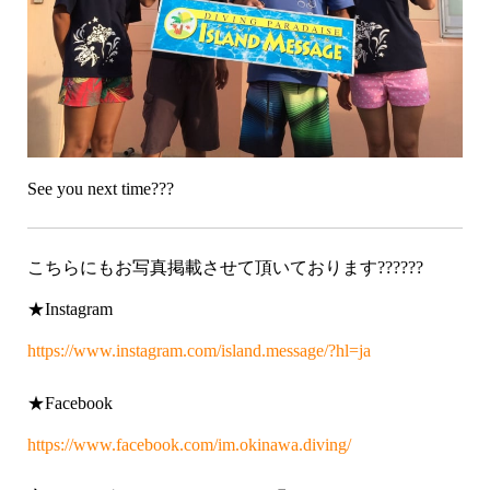
See you next time???
こちらにもお写真掲載させて頂いております??????
★Instagram
https://www.instagram.com/island.message/?hl=ja
★Facebook
https://www.facebook.com/im.okinawa.diving/