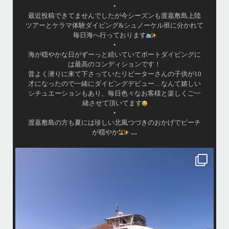
•
最近投稿できてませんでしたが今シーズンも渡嘉敷島上陸
ツアーとケラマ体験ダイビング&シュノーケル班に分かれて
毎日海へ行っております
•
海が穏やかな日がずーっと続いていてボートダイビングに
は最高のコンディションです！
昔よく潜りに来て下さっていたリピーターさんの子供が10
才になったので一緒にダイビングデビュー…なんて嬉しい
シチュエーションもあり、毎日色々なお客様と楽しくご一
緒させて頂いてます
•
渡嘉敷島の方も夏には珍しい北風つづきのおかげでビーチ
...
が穏やか
island.message
・
・
はいさい
アイランドメッセージです
・
最近は、連日クルーザーチャーターのご利用が続いていて梅雨明け後の
どな
パーフェクトな海でバナナボートに船上BBQ、シュノーケリングとお楽
しみ頂いております
・
・