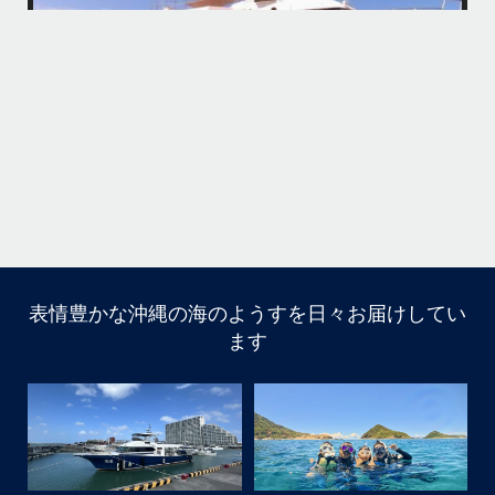
何ヶ月も前からやり取りさせて頂き温めていたご予約でしたので、お天
「
気とコンディションに恵まれて、皆さん大満足な一日を過ごして頂けて
本当によかったです
・
立公
・
ま
グ
また来年も社員旅行で沖縄へいらっしゃる際は是非ご利用ください
ね！！
ありがとうございました
ウ
・
・
...
6月 28
・
・
表情豊かな沖縄の海のようすを日々お届けしてい
はいさい
ます
アイランドメッセージです
・
最近は、連日クルーザーチャーターのご利用が続いていて
梅雨明け後のパーフェクトな海でバナナボートに船上
BBQ、シュノーケリングとお楽しみ頂いております
・
・
何ヶ月も前からやり取りさせて頂き温めていたご予約でし