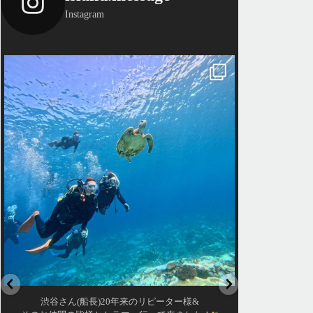
Instagram
island.message
isla
渋谷さん(船長)20年来のリピーター様&
は
そのお仲間の皆様とケラマへ行って来ました！
アイランド
・
最近投稿できてませんでし
天気最高ー！
アーとケラマ体験ダイビン
ガメ日和で初ダイビングの方もばっちり見れました
日海へ行
・
海が穏やかな日がずーっと
あっという間の一日でした！
最高のコン
また一緒に潜りましょう
昔よく潜りに来て下さってい
ありがとうございました
になったので一緒にダイビ
ュエーションもあり、毎日
＊＊＊
て頂
ンドメッセージは北谷町の浜川漁港を拠点に、中部発
立公園指定の慶良間諸島(#ケラマ)の日帰り#ダイビン
渡嘉敷島の方も夏には珍し
#スノーケリング ツアーを開催しているマリンショップ
穏
です
女性インストラスターも常勤です
...
10月 17
渋谷さん(船長)20年来のリピーター様&
は