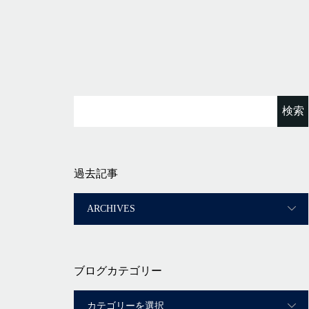
message
island.message
海炎祭〜
・
5日（土曜日）
はいさい
定時間・20時
先日はリピーターのUさん家族が3日間ファンダイ
びに来てくれました！
限定！！
・
まだ水中は寒かったですが、いい天気に恵まれて
琉球海炎祭です
ダイブができたのでよかったです
ーで花火を海の上から見れるプ
今回は色んな魚の群れが見れましたよ
です。
・
だと思いますが今回は海側から
あっという間にログも30本でびっくり！このまま50D
ができますよ！
して楽しみましょうね
過去記事
ければサンセット見ながら夜は
ありがとうございました〜
！！
友人達と楽しみならが夜を過ご
・
せんか？！
・
＊＊＊
細〜
アイランドメッセージは北谷町の浜川漁港を拠点
出港 19時
着の国立公園指定の慶良間諸島(#ケラマ)の日帰り#タ
間 20時
グ・#スノーケリング
...
港 21時
...
3月 22
月 27
ブログカテゴリー
海炎祭〜
・