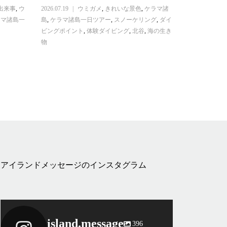
出来事
,
ウ
2026.07.19
ウミガメ
,
きれいな景色
,
ケラマ諸
ラマ諸島一
島
,
ケラマ諸島一日ツアー
,
スノーケリング
,
ダイ
ビングポイント
,
体験ダイビング
,
北谷
,
海の生き
物
アイランドメッセージのインスタグラム
island.message
396