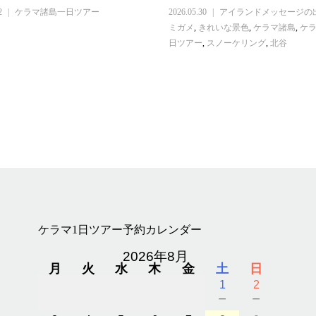
2
ケラマ諸島一日ツアー
2026.05.30
アイランドメッセージの
ミガメ
,
きれいな景色
,
ケラマ諸島
,
ケ
日ツアー
,
スノーケリング
,
北谷
ケラマ1日ツアー予約カレンダー
2026年8月
月
火
水
木
金
土
日
1
2
－
－