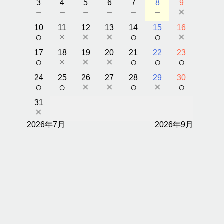
3
4
5
6
7
8
9
－
－
－
－
－
－
×
10
11
12
13
14
15
16
○
×
×
×
○
○
×
island.message
17
18
19
20
21
22
23
2024.10.27(日)ケラマ諸島一日ツアー
○
×
×
×
○
○
○
ビングで遊
はいさ〜い
24
25
26
27
28
29
30
昨日は海外からお越しの2組のゲストとケラマへ行って参りま
○
○
×
×
○
×
○
した
全日ボート
ウミ
お天気最高でケラマブルーの海が輝いてましたよ
31
×
皆さんダイビングはほとんど初めてでしたが、無事に潜るこ
IVE目指
とができました
2026年7月
皆で一緒にウミガメを見られたのもよかったです
2026年9月
またいつか遊びに来てくださいね！
ありがとうございました
アイラ
・
着の国
Thank you for coming us!
グ・
に、中部発
We hope to see you next time:)♡
゙イビン
・
투어에
...
10月 28
2024.10.27(日)ケラマ諸島一日ツアー