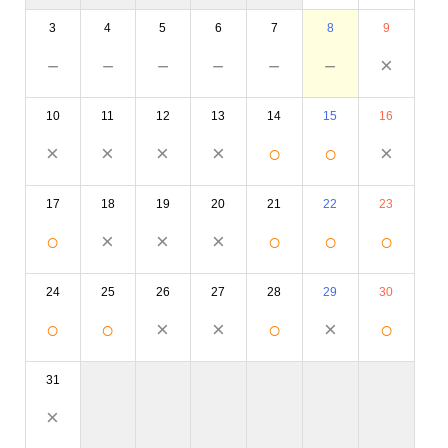
3
4
5
6
7
8
9
－
－
－
－
－
－
×
10
11
12
13
14
15
16
×
×
×
×
○
○
×
17
18
19
20
21
22
23
○
×
×
×
○
○
○
24
25
26
27
28
29
30
○
○
×
×
○
×
○
31
×