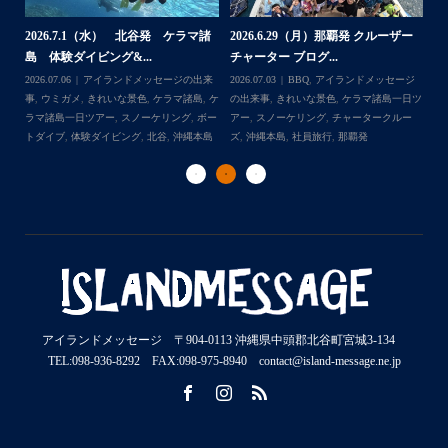
ー
2
2026.6.17（水）北谷発 クルーザー
2026.6.12（金） 北谷発 ケラマ諸
島
チャーター ブログ...
島 シュノーケリン...
ジ
202
日ツ
2026.06.17
BBQ
,
アイランドメッセージ
2026.06.14
アイランドメッセージの出来
事
ー
の出来事
,
きれいな景色
,
チャータークルー
事
,
ウミガメ
,
きれいな景色
,
ケラマ諸島
,
ケ
ラ
ズ
,
ナガンヌ島
,
北谷
,
社員旅行
ラマ諸島一日ツアー
ダ
アイランドメッセージ 〒904-0113 沖縄県中頭郡北谷町宮城3-134
TEL:098-936-8292 FAX:098-975-8940 contact@island-message.ne.jp