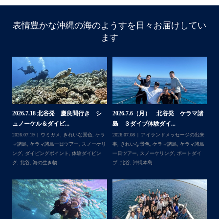
表情豊かな沖縄の海のようすを日々お届けしてい
ます
諸
2026.6.22（月） 北谷発 ケラマ諸
2026.6.18 北谷発 慶良間行き 体
【
島 体験ダイビング...
験ダイビングブログ
ら
来
2026.06.30
アイランドメッセージの出来
2026.06.18
きれいな景色
,
ケラマ諸島
,
ケ
202
島
事
,
ウミガメ
,
きれいな景色
,
ケラマ諸島
,
ケ
ラマ諸島一日ツアー
,
スノーケリング
,
ダイ
事
イ
ラマ諸島一日ツアー
,
スノーケリング
,
ナガ
ビングポイント
,
体験ダイビング
,
北谷
ンヌ島
,
ボートダイブ
,
体験ダイビング
,
北
谷
,
沖縄本島