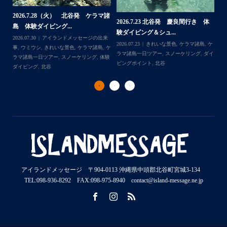
2026.7.28（火） 北谷発 ケラマ諸
2
2026.7.23 北谷発 慶良間行き 体
マ諸
島 体験ダイビング...
島
験ダイビング＆シュ...
2026.07.30
アイランドメッセージの出来
202
2026.07.23
きれいな景色
,
ケラマ諸島
,
ケ
来
事
,
ウミウシ
,
きれいな景色
,
ケラマ諸島
,
ケ
事
ラマ諸島一日ツアー
,
スノーケリング
,
ダイ
,
ケ
ラマ諸島一日ツアー
,
スノーケリング
,
体験
ラ
ビングポイント
,
北谷
ダイビング
,
北谷
ト
アイランドメッセージ 〒904-0113 沖縄県中頭郡北谷町宮城3-134
TEL:098-936-8292 FAX:098-975-8940 contact@island-message.ne.jp