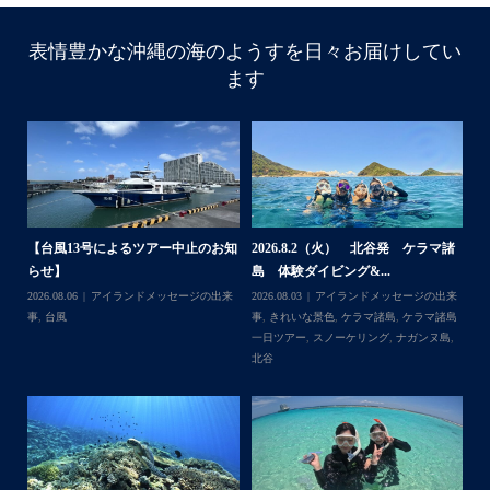
表情豊かな沖縄の海のようすを日々お届けしてい
ます
体
【台風13号によるツアー中止のお知
2026.8.2（火） 北谷発 ケラマ諸
2
らせ】
島 体験ダイビング&...
ュ
,
ケ
2026.08.06
アイランドメッセージの出来
2026.08.03
アイランドメッセージの出来
202
ダイ
事
,
台風
事
,
きれいな景色
,
ケラマ諸島
,
ケラマ諸島
マ
一日ツアー
,
スノーケリング
,
ナガンヌ島
,
ン
北谷
グ