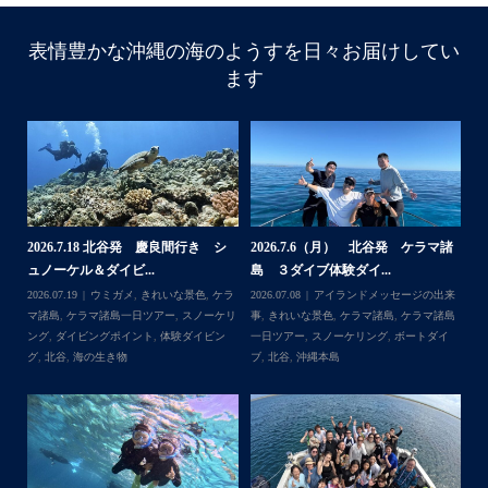
表情豊かな沖縄の海のようすを日々お届けしてい
ます
諸
2026.7.18 北谷発 慶良間行き シ
2026.7.6（月） 北谷発 ケラマ諸
2
ュノーケル＆ダイビ...
島 ３ダイブ体験ダイ...
島
来
2026.07.19
ウミガメ
,
きれいな景色
,
ケラ
2026.07.08
アイランドメッセージの出来
202
島
マ諸島
,
ケラマ諸島一日ツアー
,
スノーケリ
事
,
きれいな景色
,
ケラマ諸島
,
ケラマ諸島
事
島
,
ング
,
ダイビングポイント
,
体験ダイビン
一日ツアー
,
スノーケリング
,
ボートダイ
ラ
グ
,
北谷
,
海の生き物
ブ
,
北谷
,
沖縄本島
ン
谷