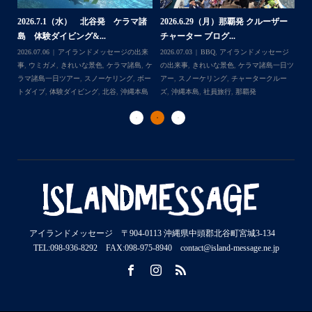
2026.7.1（水） 北谷発 ケラマ諸
2026.6.29（月）那覇発 クルーザー
体
2
島 体験ダイビング&...
チャーター ブログ...
チ
2026.07.06
アイランドメッセージの出来
2026.07.03
BBQ
,
アイランドメッセージ
,
ケ
事
,
ウミガメ
,
きれいな景色
,
ケラマ諸島
,
ケ
の出来事
,
きれいな景色
,
ケラマ諸島一日ツ
202
ダイ
ラマ諸島一日ツアー
,
スノーケリング
,
ボー
アー
,
スノーケリング
,
チャータークルー
の
トダイブ
,
体験ダイビング
,
北谷
,
沖縄本島
ズ
,
沖縄本島
,
社員旅行
,
那覇発
ズ
アイランドメッセージ 〒904-0113 沖縄県中頭郡北谷町宮城3-134
TEL:098-936-8292 FAX:098-975-8940 contact@island-message.ne.jp