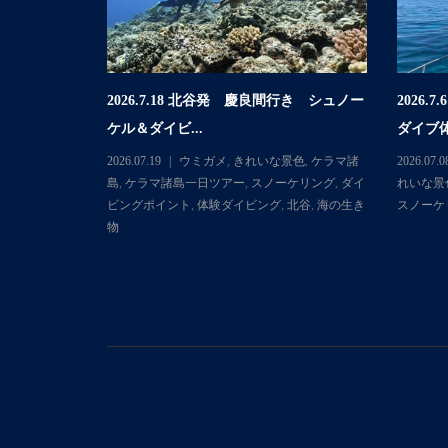
2026.7.18 北谷発 慶良間行き シュノー
2026
行き 体験ダイ
ケル＆ダイビ...
ダイブ体
2026.07.19
ウミガメ
,
きれいな景色
,
ケラマ諸
2026.07.0
マ諸島
,
ケラマ
島
,
ケラマ諸島一日ツアー
,
スノーケリング
,
ダイ
れいな景
ダイビングポ
ビングポイント
,
体験ダイビング
,
北谷
,
海の生き
スノーケ
物