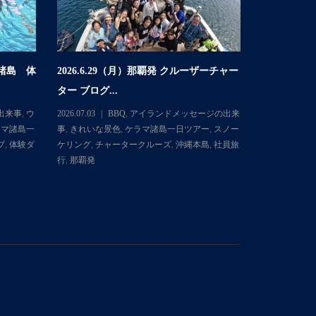
マ諸島 体
2026.6.29（月）那覇発 クルーザーチャー
2026.6
ター ブログ...
体験ダイビング
出来事
,
ウ
2026.07.03
BBQ
,
アイランドメッセージの出来
2026.06.30
ラマ諸島一
事
,
きれいな景色
,
ケラマ諸島一日ツアー
,
スノー
ミガメ
,
きれ
ブ
,
体験ダ
ケリング
,
チャータークルーズ
,
沖縄本島
,
社員旅
日ツアー
,
ス
行
,
那覇発
イブ
,
体験ダ