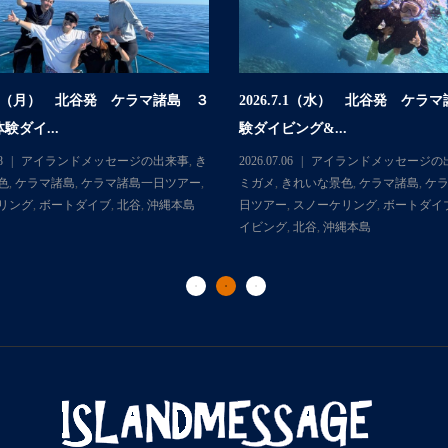
.7.6（月） 北谷発 ケラマ諸島 ３
2026.7.1（水） 北谷発 ケラ
験ダイ...
験ダイビング&...
8
アイランドメッセージの出来事
,
き
2026.07.06
アイランドメッセージの
色
,
ケラマ諸島
,
ケラマ諸島一日ツアー
,
ミガメ
,
きれいな景色
,
ケラマ諸島
,
ケ
リング
,
ボートダイブ
,
北谷
,
沖縄本島
日ツアー
,
スノーケリング
,
ボートダイ
イビング
,
北谷
,
沖縄本島