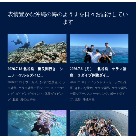
表情豊かな沖縄の海のようすを日々お届けしてい
ます
諸
2026.7.18 北谷発 慶良間行き シ
2026.7.6（月） 北谷発 ケラマ諸
2
ュノーケル＆ダイビ...
島 ３ダイブ体験ダイ...
島
来
2026.07.19
ウミガメ
,
きれいな景色
,
ケラ
2026.07.08
アイランドメッセージの出来
202
島
マ諸島
,
ケラマ諸島一日ツアー
,
スノーケリ
事
,
きれいな景色
,
ケラマ諸島
,
ケラマ諸島
事
島
,
ング
,
ダイビングポイント
,
体験ダイビン
一日ツアー
,
スノーケリング
,
ボートダイ
ラ
グ
,
北谷
,
海の生き物
ブ
,
北谷
,
沖縄本島
ン
谷