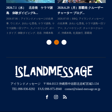
2026.7.1（水） 北谷発 ケラマ諸
2026.6.29（月）那覇発 クルーザー
体
2
島 体験ダイビング&...
チャーター ブログ...
チ
2026.07.06
アイランドメッセージの出来
2026.07.03
BBQ
,
アイランドメッセージ
,
ケ
事
,
ウミガメ
,
きれいな景色
,
ケラマ諸島
,
ケ
の出来事
,
きれいな景色
,
ケラマ諸島一日ツ
202
ダイ
ラマ諸島一日ツアー
,
スノーケリング
,
ボー
アー
,
スノーケリング
,
チャータークルー
の
トダイブ
,
体験ダイビング
,
北谷
,
沖縄本島
ズ
,
沖縄本島
,
社員旅行
,
那覇発
ズ
アイランドメッセージ 〒904-0113 沖縄県中頭郡北谷町宮城3-134
TEL:098-936-8292 FAX:098-975-8940 contact@island-message.ne.jp