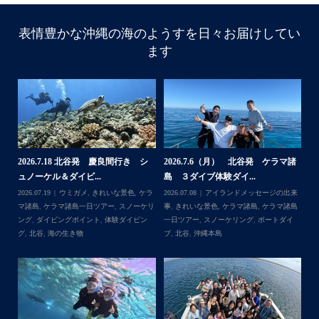
表情豊かな沖縄の海のようすを日々お届けしてい
ます
諸
2026.7.18 北谷発 慶良間行き シ
2026.7.6（月） 北谷発 ケラマ諸
2
ュノーケル＆ダイビ...
島 ３ダイブ体験ダイ...
島
来
2026.07.19
ウミガメ
,
きれいな景色
,
ケラ
2026.07.08
アイランドメッセージの出来
202
島
マ諸島
,
ケラマ諸島一日ツアー
,
スノーケリ
事
,
きれいな景色
,
ケラマ諸島
,
ケラマ諸島
事
島
,
ング
,
ダイビングポイント
,
体験ダイビン
一日ツアー
,
スノーケリング
,
ボートダイ
ラ
グ
,
北谷
,
海の生き物
ブ
,
北谷
,
沖縄本島
ン
谷