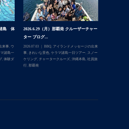
マ諸島 体
2026.6.29（月）那覇発 クルーザーチャー
2026.6
ター ブログ...
体験ダイビング
出来事
,
ウ
2026.07.03
BBQ
,
アイランドメッセージの出来
2026.06.30
ラマ諸島一
事
,
きれいな景色
,
ケラマ諸島一日ツアー
,
スノー
ミガメ
,
きれ
ブ
,
体験ダ
ケリング
,
チャータークルーズ
,
沖縄本島
,
社員旅
日ツアー
,
ス
行
,
那覇発
イブ
,
体験ダ