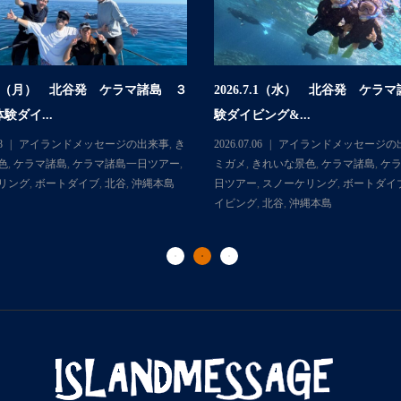
.7.6（月） 北谷発 ケラマ諸島 ３
2026.7.1（水） 北谷発 ケラ
験ダイ...
験ダイビング&...
8
アイランドメッセージの出来事
,
き
2026.07.06
アイランドメッセージの
色
,
ケラマ諸島
,
ケラマ諸島一日ツアー
,
ミガメ
,
きれいな景色
,
ケラマ諸島
,
ケ
リング
,
ボートダイブ
,
北谷
,
沖縄本島
日ツアー
,
スノーケリング
,
ボートダイ
イビング
,
北谷
,
沖縄本島