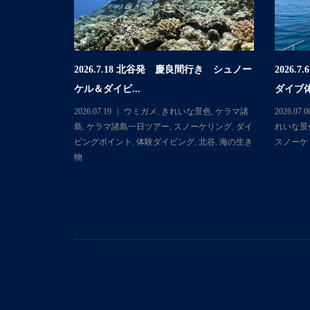
2026.7.18 北谷発 慶良間行き シュノー
2026
行き 体験ダイ
ケル＆ダイビ...
ダイブ体
2026.07.19
ウミガメ
,
きれいな景色
,
ケラマ諸
2026.07.0
マ諸島
,
ケラマ
島
,
ケラマ諸島一日ツアー
,
スノーケリング
,
ダイ
れいな景
ダイビングポ
ビングポイント
,
体験ダイビング
,
北谷
,
海の生き
スノーケ
物