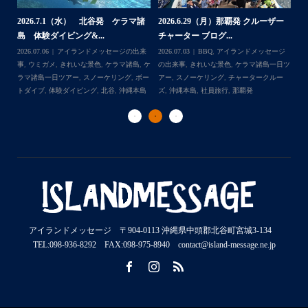
2026.7.1（水） 北谷発 ケラマ諸
2026.6.29（月）那覇発 クルーザー
体
2
島 体験ダイビング&...
チャーター ブログ...
チ
2026.07.06
アイランドメッセージの出来
2026.07.03
BBQ
,
アイランドメッセージ
,
ケ
事
,
ウミガメ
,
きれいな景色
,
ケラマ諸島
,
ケ
の出来事
,
きれいな景色
,
ケラマ諸島一日ツ
202
ダイ
ラマ諸島一日ツアー
,
スノーケリング
,
ボー
アー
,
スノーケリング
,
チャータークルー
の
トダイブ
,
体験ダイビング
,
北谷
,
沖縄本島
ズ
,
沖縄本島
,
社員旅行
,
那覇発
ズ
アイランドメッセージ 〒904-0113 沖縄県中頭郡北谷町宮城3-134
TEL:098-936-8292 FAX:098-975-8940 contact@island-message.ne.jp