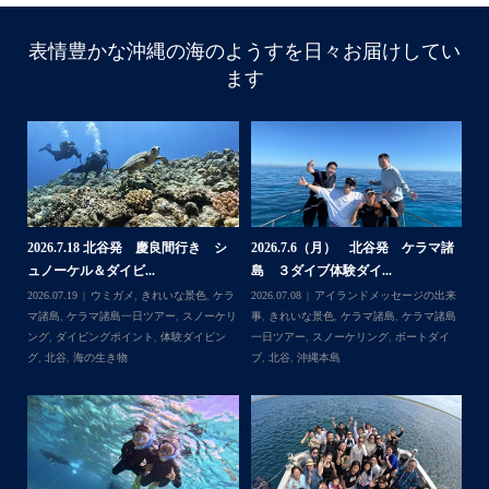
表情豊かな沖縄の海のようすを日々お届けしてい
ます
諸
2026.7.18 北谷発 慶良間行き シ
2026.7.6（月） 北谷発 ケラマ諸
2
ュノーケル＆ダイビ...
島 ３ダイブ体験ダイ...
島
来
2026.07.19
ウミガメ
,
きれいな景色
,
ケラ
2026.07.08
アイランドメッセージの出来
202
島
マ諸島
,
ケラマ諸島一日ツアー
,
スノーケリ
事
,
きれいな景色
,
ケラマ諸島
,
ケラマ諸島
事
島
,
ング
,
ダイビングポイント
,
体験ダイビン
一日ツアー
,
スノーケリング
,
ボートダイ
ラ
グ
,
北谷
,
海の生き物
ブ
,
北谷
,
沖縄本島
ン
谷