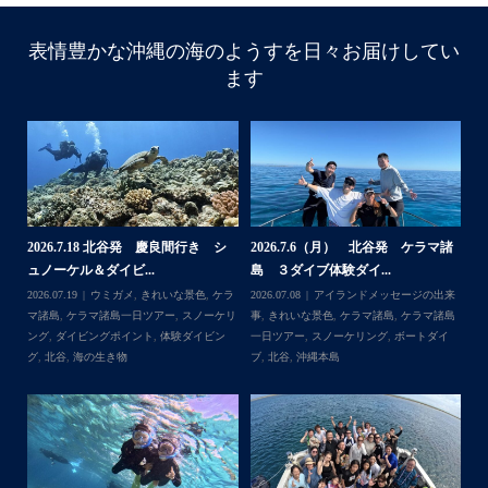
表情豊かな沖縄の海のようすを日々お届けしてい
ます
諸
2026.7.18 北谷発 慶良間行き シ
2026.7.6（月） 北谷発 ケラマ諸
2
ュノーケル＆ダイビ...
島 ３ダイブ体験ダイ...
島
来
2026.07.19
ウミガメ
,
きれいな景色
,
ケラ
2026.07.08
アイランドメッセージの出来
202
島
マ諸島
,
ケラマ諸島一日ツアー
,
スノーケリ
事
,
きれいな景色
,
ケラマ諸島
,
ケラマ諸島
事
島
,
ング
,
ダイビングポイント
,
体験ダイビン
一日ツアー
,
スノーケリング
,
ボートダイ
ラ
グ
,
北谷
,
海の生き物
ブ
,
北谷
,
沖縄本島
ン
谷