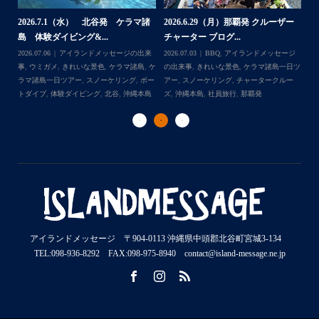
2026.7.1（水） 北谷発 ケラマ諸
2026.6.29（月）那覇発 クルーザー
体
2
島 体験ダイビング&...
チャーター ブログ...
チ
2026.07.06
アイランドメッセージの出来
2026.07.03
BBQ
,
アイランドメッセージ
,
ケ
事
,
ウミガメ
,
きれいな景色
,
ケラマ諸島
,
ケ
の出来事
,
きれいな景色
,
ケラマ諸島一日ツ
202
ダイ
ラマ諸島一日ツアー
,
スノーケリング
,
ボー
アー
,
スノーケリング
,
チャータークルー
の
トダイブ
,
体験ダイビング
,
北谷
,
沖縄本島
ズ
,
沖縄本島
,
社員旅行
,
那覇発
ズ
アイランドメッセージ 〒904-0113 沖縄県中頭郡北谷町宮城3-134
TEL:098-936-8292 FAX:098-975-8940 contact@island-message.ne.jp