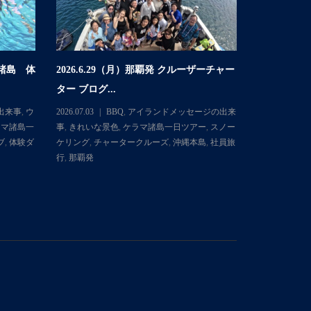
マ諸島 体
2026.6.29（月）那覇発 クルーザーチャー
2026.6
ター ブログ...
体験ダイビング
出来事
,
ウ
2026.07.03
BBQ
,
アイランドメッセージの出来
2026.06.30
ラマ諸島一
事
,
きれいな景色
,
ケラマ諸島一日ツアー
,
スノー
ミガメ
,
きれ
ブ
,
体験ダ
ケリング
,
チャータークルーズ
,
沖縄本島
,
社員旅
日ツアー
,
ス
行
,
那覇発
イブ
,
体験ダ