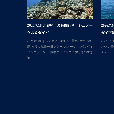
2026.7.18 北谷発 慶良間行き シュノー
2026
行き 体験ダイ
ケル＆ダイビ...
ダイブ体
2026.07.19
ウミガメ
,
きれいな景色
,
ケラマ諸
2026.07.0
マ諸島
,
ケラマ
島
,
ケラマ諸島一日ツアー
,
スノーケリング
,
ダイ
れいな景
ダイビングポ
ビングポイント
,
体験ダイビング
,
北谷
,
海の生き
スノーケ
物