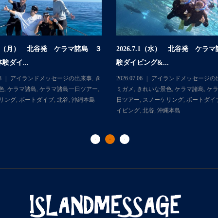
.7.6（月） 北谷発 ケラマ諸島 ３
2026.7.1（水） 北谷発 ケラ
験ダイ...
験ダイビング&...
8
アイランドメッセージの出来事
,
き
2026.07.06
アイランドメッセージの
色
,
ケラマ諸島
,
ケラマ諸島一日ツアー
,
ミガメ
,
きれいな景色
,
ケラマ諸島
,
ケ
リング
,
ボートダイブ
,
北谷
,
沖縄本島
日ツアー
,
スノーケリング
,
ボートダイ
イビング
,
北谷
,
沖縄本島