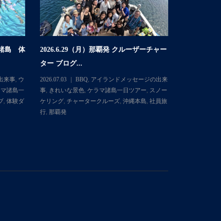
マ諸島 体
2026.6.29（月）那覇発 クルーザーチャー
2026.6
ター ブログ...
体験ダイビング
出来事
,
ウ
2026.07.03
BBQ
,
アイランドメッセージの出来
2026.06.30
ラマ諸島一
事
,
きれいな景色
,
ケラマ諸島一日ツアー
,
スノー
ミガメ
,
きれ
ブ
,
体験ダ
ケリング
,
チャータークルーズ
,
沖縄本島
,
社員旅
日ツアー
,
ス
行
,
那覇発
イブ
,
体験ダ