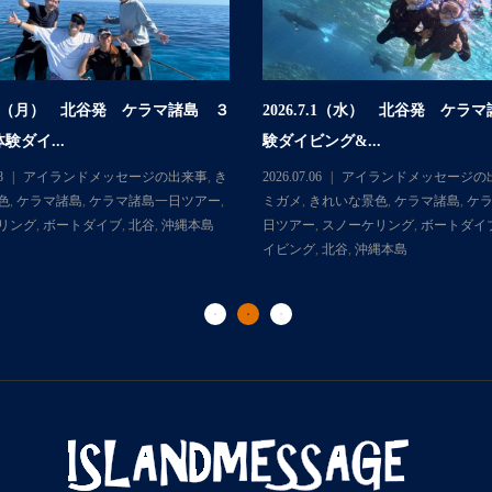
.7.6（月） 北谷発 ケラマ諸島 ３
2026.7.1（水） 北谷発 ケラ
験ダイ...
験ダイビング&...
8
アイランドメッセージの出来事
,
き
2026.07.06
アイランドメッセージの
色
,
ケラマ諸島
,
ケラマ諸島一日ツアー
,
ミガメ
,
きれいな景色
,
ケラマ諸島
,
ケ
リング
,
ボートダイブ
,
北谷
,
沖縄本島
日ツアー
,
スノーケリング
,
ボートダイ
イビング
,
北谷
,
沖縄本島