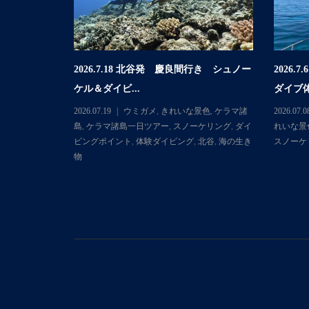
2026.7.18 北谷発 慶良間行き シュノー
2026
行き 体験ダイ
ケル＆ダイビ...
ダイブ体
2026.07.19
ウミガメ
,
きれいな景色
,
ケラマ諸
2026.07.0
マ諸島
,
ケラマ
島
,
ケラマ諸島一日ツアー
,
スノーケリング
,
ダイ
れいな景
ダイビングポ
ビングポイント
,
体験ダイビング
,
北谷
,
海の生き
スノーケ
物