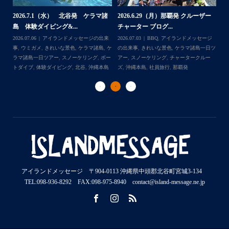
2026.7.1（水） 北谷発 ケラマ諸
2026.6.29（月）那覇発 クルーザー
体
2
島 体験ダイビング&...
チャーター ブログ...
チ
2026.07.06
アイランドメッセージの出来
2026.07.03
BBQ
,
アイランドメッセージ
,
ケ
事
,
ウミガメ
,
きれいな景色
,
ケラマ諸島
,
ケ
の出来事
,
きれいな景色
,
ケラマ諸島一日ツ
202
ダイ
ラマ諸島一日ツアー
,
スノーケリング
,
ボー
アー
,
スノーケリング
,
チャータークルー
の
トダイブ
,
体験ダイビング
,
北谷
,
沖縄本島
ズ
,
沖縄本島
,
社員旅行
,
那覇発
ズ
アイランドメッセージ 〒904-0113 沖縄県中頭郡北谷町宮城3-134
TEL:098-936-8292 FAX:098-975-8940 contact@island-message.ne.jp