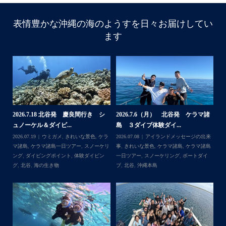
表情豊かな沖縄の海のようすを日々お届けしてい
ます
諸
2026.7.18 北谷発 慶良間行き シ
2026.7.6（月） 北谷発 ケラマ諸
2
ュノーケル＆ダイビ...
島 ３ダイブ体験ダイ...
島
来
2026.07.19
ウミガメ
,
きれいな景色
,
ケラ
2026.07.08
アイランドメッセージの出来
202
島
マ諸島
,
ケラマ諸島一日ツアー
,
スノーケリ
事
,
きれいな景色
,
ケラマ諸島
,
ケラマ諸島
事
島
,
ング
,
ダイビングポイント
,
体験ダイビン
一日ツアー
,
スノーケリング
,
ボートダイ
ラ
グ
,
北谷
,
海の生き物
ブ
,
北谷
,
沖縄本島
ン
谷