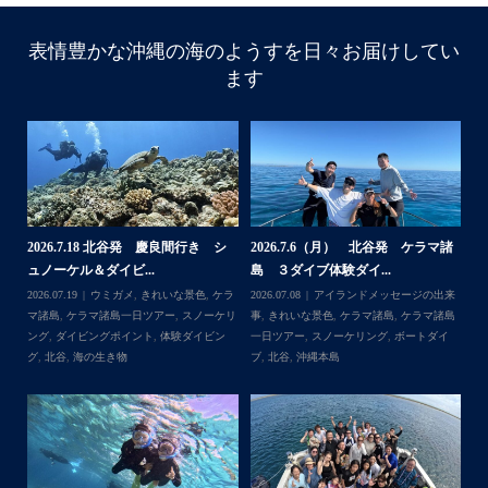
表情豊かな沖縄の海のようすを日々お届けしてい
ます
諸
2026.7.18 北谷発 慶良間行き シ
2026.7.6（月） 北谷発 ケラマ諸
2
ュノーケル＆ダイビ...
島 ３ダイブ体験ダイ...
島
来
2026.07.19
ウミガメ
,
きれいな景色
,
ケラ
2026.07.08
アイランドメッセージの出来
202
島
マ諸島
,
ケラマ諸島一日ツアー
,
スノーケリ
事
,
きれいな景色
,
ケラマ諸島
,
ケラマ諸島
事
島
,
ング
,
ダイビングポイント
,
体験ダイビン
一日ツアー
,
スノーケリング
,
ボートダイ
ラ
グ
,
北谷
,
海の生き物
ブ
,
北谷
,
沖縄本島
ン
谷