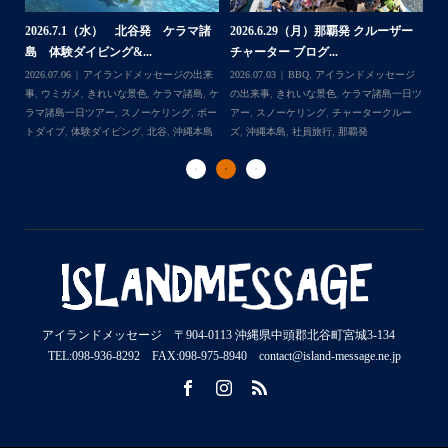
2026.7.1（水） 北谷発 ケラマ諸
2026.6.29（月）那覇発 クルーザー
体
2
島 体験ダイビング&...
チャーター ブログ...
チ
2026.07.06
アイランドメッセージの出来
2026.07.03
BBQ
,
アイランドメッセージ
,
ケ
事
,
ウミガメ
,
きれいな景色
,
ケラマ諸島
,
ケ
の出来事
,
きれいな景色
,
ケラマ諸島一日ツ
202
ダイ
ラマ諸島一日ツアー
,
スノーケリング
,
ボー
アー
,
スノーケリング
,
チャータークルー
の
トダイブ
,
体験ダイビング
,
北谷
,
沖縄本島
ズ
,
沖縄本島
,
社員旅行
,
那覇発
ズ
アイランドメッセージ 〒904-0113 沖縄県中頭郡北谷町宮城3-134
TEL:098-936-8292 FAX:098-975-8940 contact@island-message.ne.jp