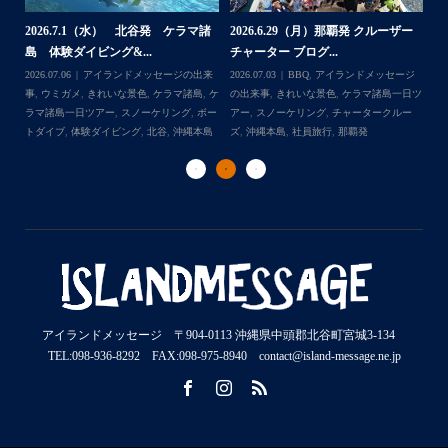
2026.7.1（水） 北谷発 ケラマ諸
2026.6.29（月）那覇発 クルーザー
体
2
島 体験ダイビング&...
チャーター ブログ...
チ
2026.07.06
アイランドメッセージの出来
2026.07.03
BBQ
,
アイランドメッセージ
,
ケ
事
,
ウミガメ
,
きれいな景色
,
ケラマ諸島
,
ケ
の出来事
,
きれいな景色
,
ケラマ諸島一日ツ
202
ダイ
ラマ諸島一日ツアー
,
スノーケリング
,
ボー
アー
,
スノーケリング
,
チャータークルー
の
トダイブ
,
体験ダイビング
,
北谷
,
沖縄本島
ズ
,
沖縄本島
,
社員旅行
,
那覇発
ズ
アイランドメッセージ 〒904-0113 沖縄県中頭郡北谷町宮城3-134
TEL:098-936-8292 FAX:098-975-8940 contact@island-message.ne.jp