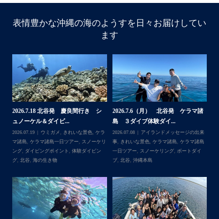
表情豊かな沖縄の海のようすを日々お届けしてい
ます
諸
2026.7.18 北谷発 慶良間行き シ
2026.7.6（月） 北谷発 ケラマ諸
2
ュノーケル＆ダイビ...
島 ３ダイブ体験ダイ...
島
来
2026.07.19
ウミガメ
,
きれいな景色
,
ケラ
2026.07.08
アイランドメッセージの出来
202
島
マ諸島
,
ケラマ諸島一日ツアー
,
スノーケリ
事
,
きれいな景色
,
ケラマ諸島
,
ケラマ諸島
事
島
,
ング
,
ダイビングポイント
,
体験ダイビン
一日ツアー
,
スノーケリング
,
ボートダイ
ラ
グ
,
北谷
,
海の生き物
ブ
,
北谷
,
沖縄本島
ン
谷