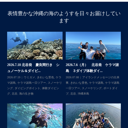
表情豊かな沖縄の海のようすを日々お届けしてい
ます
諸
2026.7.18 北谷発 慶良間行き シ
2026.7.6（月） 北谷発 ケラマ諸
2
ュノーケル＆ダイビ...
島 ３ダイブ体験ダイ...
島
来
2026.07.19
ウミガメ
,
きれいな景色
,
ケラ
2026.07.08
アイランドメッセージの出来
202
島
マ諸島
,
ケラマ諸島一日ツアー
,
スノーケリ
事
,
きれいな景色
,
ケラマ諸島
,
ケラマ諸島
事
島
,
ング
,
ダイビングポイント
,
体験ダイビン
一日ツアー
,
スノーケリング
,
ボートダイ
ラ
グ
,
北谷
,
海の生き物
ブ
,
北谷
,
沖縄本島
ン
谷