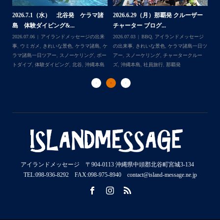
2026.7.1（水） 北谷発 ケラマ諸
2026.6.29（月）那覇発 クルーザー
体
2
島 体験ダイビング&...
チャーター ブログ...
チ
2026.07.06
アイランドメッセージの出来
2026.07.03
BBQ
,
アイランドメッセージ
,
ケ
事
,
ウミガメ
,
きれいな景色
,
ケラマ諸島
,
ケ
の出来事
,
きれいな景色
,
ケラマ諸島一日ツ
202
ダイ
ラマ諸島一日ツアー
,
スノーケリング
,
ボー
アー
,
スノーケリング
,
チャータークルー
の
トダイブ
,
体験ダイビング
,
北谷
,
沖縄本島
ズ
,
沖縄本島
,
社員旅行
,
那覇発
ズ
アイランドメッセージ 〒904-0113 沖縄県中頭郡北谷町宮城3-134
TEL:098-936-8292 FAX:098-975-8940 contact@island-message.ne.jp