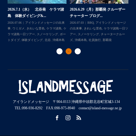
2026.7.1（水） 北谷発 ケラマ諸
2026.6.29（月）那覇発 クルーザー
体
2
島 体験ダイビング&...
チャーター ブログ...
チ
2026.07.06
アイランドメッセージの出来
2026.07.03
BBQ
,
アイランドメッセージ
,
ケ
事
,
ウミガメ
,
きれいな景色
,
ケラマ諸島
,
ケ
の出来事
,
きれいな景色
,
ケラマ諸島一日ツ
202
ダイ
ラマ諸島一日ツアー
,
スノーケリング
,
ボー
アー
,
スノーケリング
,
チャータークルー
の
トダイブ
,
体験ダイビング
,
北谷
,
沖縄本島
ズ
,
沖縄本島
,
社員旅行
,
那覇発
ズ
アイランドメッセージ 〒904-0113 沖縄県中頭郡北谷町宮城3-134
TEL:098-936-8292 FAX:098-975-8940 contact@island-message.ne.jp