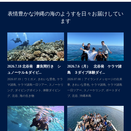
表情豊かな沖縄の海のようすを日々お届けしてい
ます
諸
2026.7.18 北谷発 慶良間行き シ
2026.7.6（月） 北谷発 ケラマ諸
2
ュノーケル＆ダイビ...
島 ３ダイブ体験ダイ...
島
来
2026.07.19
ウミガメ
,
きれいな景色
,
ケラ
2026.07.08
アイランドメッセージの出来
202
島
マ諸島
,
ケラマ諸島一日ツアー
,
スノーケリ
事
,
きれいな景色
,
ケラマ諸島
,
ケラマ諸島
事
島
,
ング
,
ダイビングポイント
,
体験ダイビン
一日ツアー
,
スノーケリング
,
ボートダイ
ラ
グ
,
北谷
,
海の生き物
ブ
,
北谷
,
沖縄本島
ン
谷