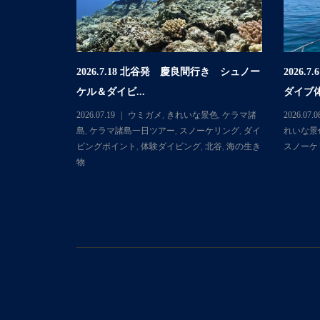
2026.7.18 北谷発 慶良間行き シュノー
2026
行き 体験ダイ
ケル＆ダイビ...
ダイブ体
2026.07.19
ウミガメ
,
きれいな景色
,
ケラマ諸
2026.07.0
マ諸島
,
ケラマ
島
,
ケラマ諸島一日ツアー
,
スノーケリング
,
ダイ
れいな景
ダイビングポ
ビングポイント
,
体験ダイビング
,
北谷
,
海の生き
スノーケ
物