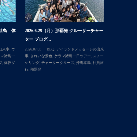
マ諸島 体
2026.6.29（月）那覇発 クルーザーチャー
2026.6
ター ブログ...
体験ダイビング
出来事
,
ウ
2026.07.03
BBQ
,
アイランドメッセージの出来
2026.06.30
ラマ諸島一
事
,
きれいな景色
,
ケラマ諸島一日ツアー
,
スノー
ミガメ
,
きれ
ブ
,
体験ダ
ケリング
,
チャータークルーズ
,
沖縄本島
,
社員旅
日ツアー
,
ス
行
,
那覇発
イブ
,
体験ダ