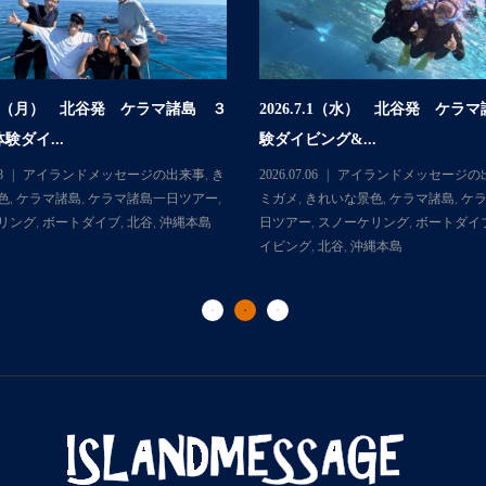
.7.6（月） 北谷発 ケラマ諸島 ３
2026.7.1（水） 北谷発 ケラ
験ダイ...
験ダイビング&...
8
アイランドメッセージの出来事
,
き
2026.07.06
アイランドメッセージの
色
,
ケラマ諸島
,
ケラマ諸島一日ツアー
,
ミガメ
,
きれいな景色
,
ケラマ諸島
,
ケ
リング
,
ボートダイブ
,
北谷
,
沖縄本島
日ツアー
,
スノーケリング
,
ボートダイ
イビング
,
北谷
,
沖縄本島