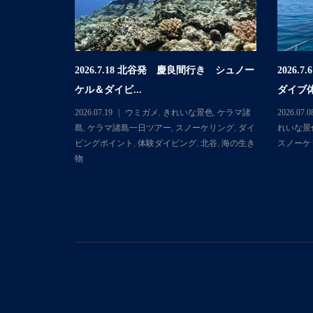
2026.7.18 北谷発 慶良間行き シュノー
2026
行き 体験ダイ
ケル＆ダイビ...
ダイブ体
2026.07.19
ウミガメ
,
きれいな景色
,
ケラマ諸
2026.07.0
マ諸島
,
ケラマ
島
,
ケラマ諸島一日ツアー
,
スノーケリング
,
ダイ
れいな景
ダイビングポ
ビングポイント
,
体験ダイビング
,
北谷
,
海の生き
スノーケ
物