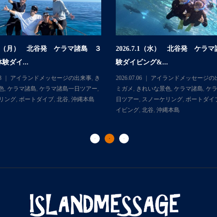
.7.6（月） 北谷発 ケラマ諸島 ３
2026.7.1（水） 北谷発 ケラ
験ダイ...
験ダイビング&...
8
アイランドメッセージの出来事
,
き
2026.07.06
アイランドメッセージの
色
,
ケラマ諸島
,
ケラマ諸島一日ツアー
,
ミガメ
,
きれいな景色
,
ケラマ諸島
,
ケ
リング
,
ボートダイブ
,
北谷
,
沖縄本島
日ツアー
,
スノーケリング
,
ボートダイ
イビング
,
北谷
,
沖縄本島