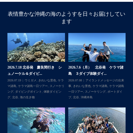
表情豊かな沖縄の海のようすを日々お届けしてい
ます
諸
2026.7.18 北谷発 慶良間行き シ
2026.7.6（月） 北谷発 ケラマ諸
2
ュノーケル＆ダイビ...
島 ３ダイブ体験ダイ...
島
来
2026.07.19
ウミガメ
,
きれいな景色
,
ケラ
2026.07.08
アイランドメッセージの出来
202
島
マ諸島
,
ケラマ諸島一日ツアー
,
スノーケリ
事
,
きれいな景色
,
ケラマ諸島
,
ケラマ諸島
事
島
,
ング
,
ダイビングポイント
,
体験ダイビン
一日ツアー
,
スノーケリング
,
ボートダイ
ラ
グ
,
北谷
,
海の生き物
ブ
,
北谷
,
沖縄本島
ン
谷