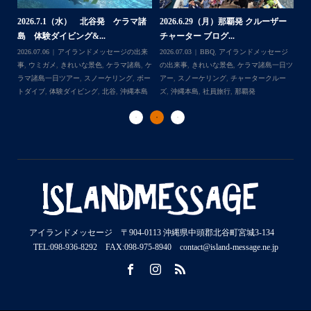
2026.7.1（水） 北谷発 ケラマ諸
2026.6.29（月）那覇発 クルーザー
体
2
島 体験ダイビング&...
チャーター ブログ...
チ
2026.07.06
アイランドメッセージの出来
2026.07.03
BBQ
,
アイランドメッセージ
,
ケ
事
,
ウミガメ
,
きれいな景色
,
ケラマ諸島
,
ケ
の出来事
,
きれいな景色
,
ケラマ諸島一日ツ
202
ダイ
ラマ諸島一日ツアー
,
スノーケリング
,
ボー
アー
,
スノーケリング
,
チャータークルー
の
トダイブ
,
体験ダイビング
,
北谷
,
沖縄本島
ズ
,
沖縄本島
,
社員旅行
,
那覇発
ズ
アイランドメッセージ 〒904-0113 沖縄県中頭郡北谷町宮城3-134
TEL:098-936-8292 FAX:098-975-8940 contact@island-message.ne.jp