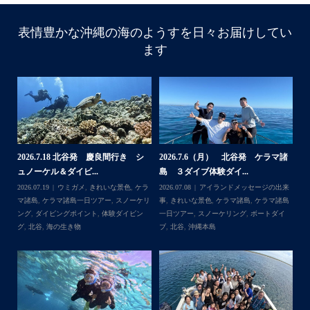
表情豊かな沖縄の海のようすを日々お届けしてい
ます
諸
2026.7.18 北谷発 慶良間行き シ
2026.7.6（月） 北谷発 ケラマ諸
2
ュノーケル＆ダイビ...
島 ３ダイブ体験ダイ...
島
来
2026.07.19
ウミガメ
,
きれいな景色
,
ケラ
2026.07.08
アイランドメッセージの出来
202
島
マ諸島
,
ケラマ諸島一日ツアー
,
スノーケリ
事
,
きれいな景色
,
ケラマ諸島
,
ケラマ諸島
事
島
,
ング
,
ダイビングポイント
,
体験ダイビン
一日ツアー
,
スノーケリング
,
ボートダイ
ラ
グ
,
北谷
,
海の生き物
ブ
,
北谷
,
沖縄本島
ン
谷