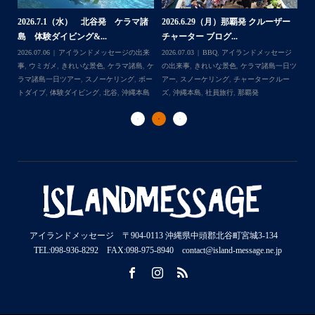
2026.7.1（水） 北谷発 ケラマ諸
2026.6.29（月）那覇発 クルーザー
体
2
島 体験ダイビング&...
チャーター ブログ...
チ
2026.07.06
アイランドメッセージの出来
2026.07.03
BBQ
,
アイランドメッセージ
,
ケ
事
,
ウミガメ
,
きれいな景色
,
ケラマ諸島
,
ケ
の出来事
,
きれいな景色
,
ケラマ諸島一日ツ
202
ダイ
ラマ諸島一日ツアー
,
スノーケリング
,
ボー
アー
,
スノーケリング
,
チャータークルー
の
トダイブ
,
体験ダイビング
,
北谷
,
沖縄本島
ズ
,
沖縄本島
,
社員旅行
,
那覇発
ズ
アイランドメッセージ 〒904-0113 沖縄県中頭郡北谷町宮城3-134
TEL:098-936-8292 FAX:098-975-8940 contact@island-message.ne.jp