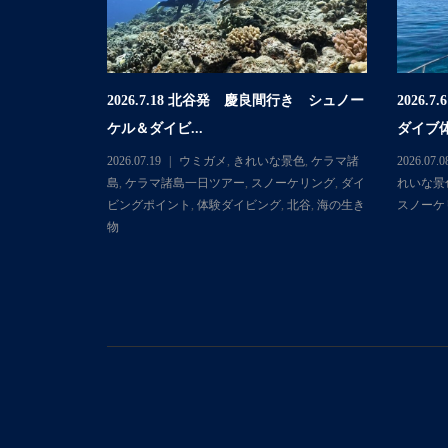
2026.7.18 北谷発 慶良間行き シュノー
2026
行き 体験ダイ
ケル＆ダイビ...
ダイブ体
2026.07.19
ウミガメ
,
きれいな景色
,
ケラマ諸
2026.07.0
マ諸島
,
ケラマ
島
,
ケラマ諸島一日ツアー
,
スノーケリング
,
ダイ
れいな景
ダイビングポ
ビングポイント
,
体験ダイビング
,
北谷
,
海の生き
スノーケ
物