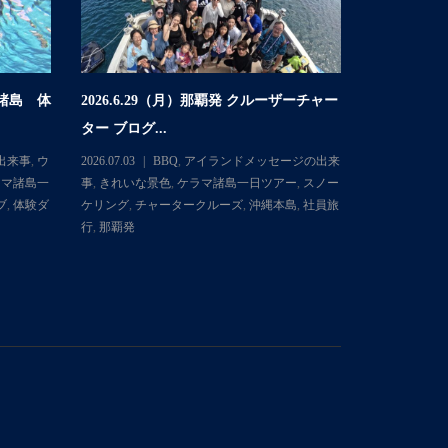
マ諸島 体
2026.6.29（月）那覇発 クルーザーチャー
2026.6
ター ブログ...
体験ダイビング
出来事
,
ウ
2026.07.03
BBQ
,
アイランドメッセージの出来
2026.06.30
ラマ諸島一
事
,
きれいな景色
,
ケラマ諸島一日ツアー
,
スノー
ミガメ
,
きれ
ブ
,
体験ダ
ケリング
,
チャータークルーズ
,
沖縄本島
,
社員旅
日ツアー
,
ス
行
,
那覇発
イブ
,
体験ダ