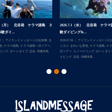
.7.6（月） 北谷発 ケラマ諸島 ３
2026.7.1（水） 北谷発 ケラ
験ダイ...
験ダイビング&...
8
アイランドメッセージの出来事
,
き
2026.07.06
アイランドメッセージの
色
,
ケラマ諸島
,
ケラマ諸島一日ツアー
,
ミガメ
,
きれいな景色
,
ケラマ諸島
,
ケ
リング
,
ボートダイブ
,
北谷
,
沖縄本島
日ツアー
,
スノーケリング
,
ボートダイ
イビング
,
北谷
,
沖縄本島