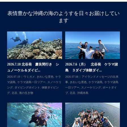
表情豊かな沖縄の海のようすを日々お届けしてい
ます
諸
2026.7.18 北谷発 慶良間行き シ
2026.7.6（月） 北谷発 ケラマ諸
2
ュノーケル＆ダイビ...
島 ３ダイブ体験ダイ...
島
来
2026.07.19
ウミガメ
,
きれいな景色
,
ケラ
2026.07.08
アイランドメッセージの出来
202
島
マ諸島
,
ケラマ諸島一日ツアー
,
スノーケリ
事
,
きれいな景色
,
ケラマ諸島
,
ケラマ諸島
事
島
,
ング
,
ダイビングポイント
,
体験ダイビン
一日ツアー
,
スノーケリング
,
ボートダイ
ラ
グ
,
北谷
,
海の生き物
ブ
,
北谷
,
沖縄本島
ン
谷