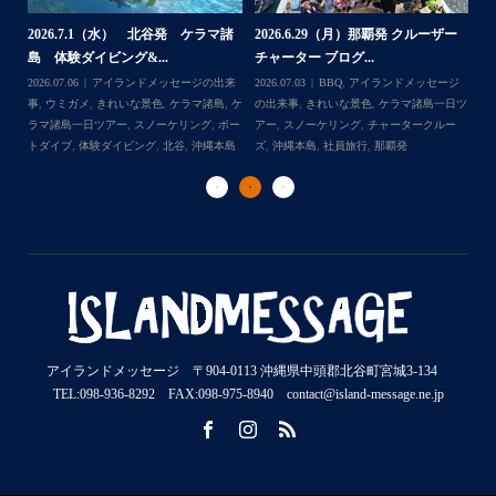
2026.7.1（水） 北谷発 ケラマ諸
2026.6.29（月）那覇発 クルーザー
体
2
島 体験ダイビング&...
チャーター ブログ...
チ
2026.07.06
アイランドメッセージの出来
2026.07.03
BBQ
,
アイランドメッセージ
,
ケ
事
,
ウミガメ
,
きれいな景色
,
ケラマ諸島
,
ケ
の出来事
,
きれいな景色
,
ケラマ諸島一日ツ
202
ダイ
ラマ諸島一日ツアー
,
スノーケリング
,
ボー
アー
,
スノーケリング
,
チャータークルー
の
トダイブ
,
体験ダイビング
,
北谷
,
沖縄本島
ズ
,
沖縄本島
,
社員旅行
,
那覇発
ズ
アイランドメッセージ 〒904-0113 沖縄県中頭郡北谷町宮城3-134
TEL:098-936-8292 FAX:098-975-8940 contact@island-message.ne.jp