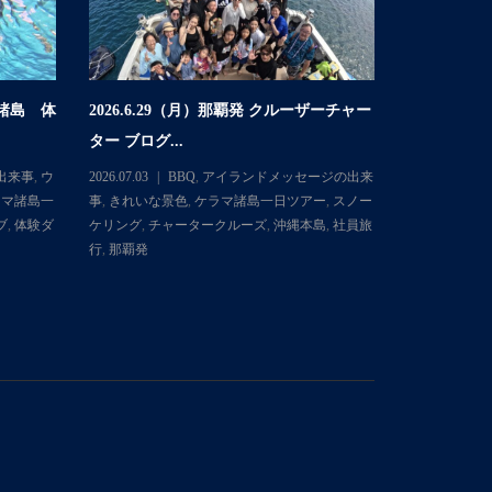
マ諸島 体
2026.6.29（月）那覇発 クルーザーチャー
2026.6
ター ブログ...
体験ダイビング
出来事
,
ウ
2026.07.03
BBQ
,
アイランドメッセージの出来
2026.06.30
ラマ諸島一
事
,
きれいな景色
,
ケラマ諸島一日ツアー
,
スノー
ミガメ
,
きれ
ブ
,
体験ダ
ケリング
,
チャータークルーズ
,
沖縄本島
,
社員旅
日ツアー
,
ス
行
,
那覇発
イブ
,
体験ダ