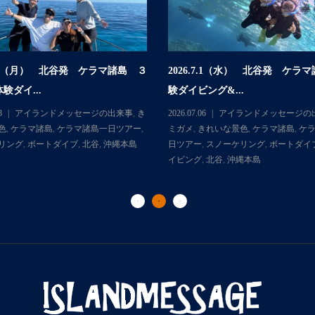
.7.6（月） 北谷発 ケラマ諸島 ３
2026.7.1（水） 北谷発 ケラ
験ダイ...
験ダイビング&...
8
アイランドメッセージの出来事
,
き
2026.07.06
アイランドメッセージの
色
,
ケラマ諸島
,
ケラマ諸島一日ツアー
,
ミガメ
,
きれいな景色
,
ケラマ諸島
,
ケ
リング
,
ボートダイブ
,
北谷
,
沖縄本島
日ツアー
,
スノーケリング
,
ボートダイ
イビング
,
北谷
,
沖縄本島