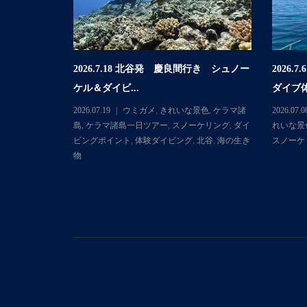
2026.7.18 北谷発 慶良間行き シュノー
2026
行き 体験ダイ
ケル＆ダイビ...
ダイブ体
2026.07.19
ウミガメ
,
きれいな景色
,
ケラマ諸
2026.07.0
マ諸島
,
ケラマ
島
,
ケラマ諸島一日ツアー
,
スノーケリング
,
ダイ
れいな景
ダイビングポ
ビングポイント
,
体験ダイビング
,
北谷
,
海の生き
スノーケ
物