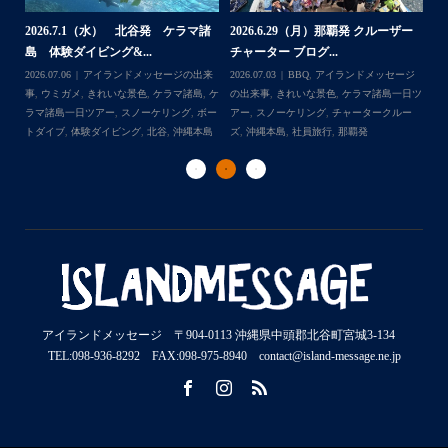
2026.7.1（水） 北谷発 ケラマ諸
2026.6.29（月）那覇発 クルーザー
体
2
島 体験ダイビング&...
チャーター ブログ...
チ
2026.07.06
アイランドメッセージの出来
2026.07.03
BBQ
,
アイランドメッセージ
,
ケ
事
,
ウミガメ
,
きれいな景色
,
ケラマ諸島
,
ケ
の出来事
,
きれいな景色
,
ケラマ諸島一日ツ
202
ダイ
ラマ諸島一日ツアー
,
スノーケリング
,
ボー
アー
,
スノーケリング
,
チャータークルー
の
トダイブ
,
体験ダイビング
,
北谷
,
沖縄本島
ズ
,
沖縄本島
,
社員旅行
,
那覇発
ズ
アイランドメッセージ 〒904-0113 沖縄県中頭郡北谷町宮城3-134
TEL:098-936-8292 FAX:098-975-8940 contact@island-message.ne.jp