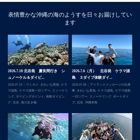
表情豊かな沖縄の海のようすを日々お届けしてい
ます
諸
2026.7.18 北谷発 慶良間行き シ
2026.7.6（月） 北谷発 ケラマ諸
2
ュノーケル＆ダイビ...
島 ３ダイブ体験ダイ...
島
来
2026.07.19
ウミガメ
,
きれいな景色
,
ケラ
2026.07.08
アイランドメッセージの出来
202
島
マ諸島
,
ケラマ諸島一日ツアー
,
スノーケリ
事
,
きれいな景色
,
ケラマ諸島
,
ケラマ諸島
事
島
,
ング
,
ダイビングポイント
,
体験ダイビン
一日ツアー
,
スノーケリング
,
ボートダイ
ラ
グ
,
北谷
,
海の生き物
ブ
,
北谷
,
沖縄本島
ン
谷