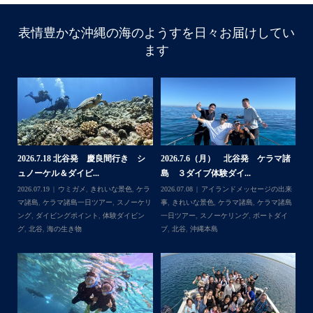
表情豊かな沖縄の海のようすを日々お届けしてい
ます
諸
2026.7.18 北谷発 慶良間行き シ
2026.7.6（月） 北谷発 ケラマ諸
2
ュノーケル＆ダイビ...
島 ３ダイブ体験ダイ...
島
来
2026.07.19
ウミガメ
,
きれいな景色
,
ケラ
2026.07.08
アイランドメッセージの出来
202
島
マ諸島
,
ケラマ諸島一日ツアー
,
スノーケリ
事
,
きれいな景色
,
ケラマ諸島
,
ケラマ諸島
事
島
,
ング
,
ダイビングポイント
,
体験ダイビン
一日ツアー
,
スノーケリング
,
ボートダイ
ラ
グ
,
北谷
,
海の生き物
ブ
,
北谷
,
沖縄本島
ン
谷