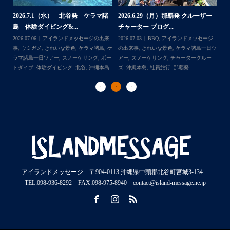
2026.7.1（水） 北谷発 ケラマ諸
2026.6.29（月）那覇発 クルーザー
体
2
島 体験ダイビング&...
チャーター ブログ...
チ
2026.07.06
アイランドメッセージの出来
2026.07.03
BBQ
,
アイランドメッセージ
,
ケ
事
,
ウミガメ
,
きれいな景色
,
ケラマ諸島
,
ケ
の出来事
,
きれいな景色
,
ケラマ諸島一日ツ
202
ダイ
ラマ諸島一日ツアー
,
スノーケリング
,
ボー
アー
,
スノーケリング
,
チャータークルー
の
トダイブ
,
体験ダイビング
,
北谷
,
沖縄本島
ズ
,
沖縄本島
,
社員旅行
,
那覇発
ズ
アイランドメッセージ 〒904-0113 沖縄県中頭郡北谷町宮城3-134
TEL:098-936-8292 FAX:098-975-8940 contact@island-message.ne.jp