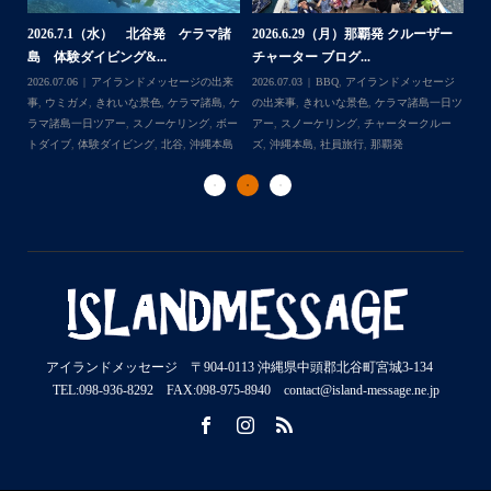
2026.7.1（水） 北谷発 ケラマ諸
2026.6.29（月）那覇発 クルーザー
体
2
島 体験ダイビング&...
チャーター ブログ...
チ
2026.07.06
アイランドメッセージの出来
2026.07.03
BBQ
,
アイランドメッセージ
,
ケ
事
,
ウミガメ
,
きれいな景色
,
ケラマ諸島
,
ケ
の出来事
,
きれいな景色
,
ケラマ諸島一日ツ
202
ダイ
ラマ諸島一日ツアー
,
スノーケリング
,
ボー
アー
,
スノーケリング
,
チャータークルー
の
トダイブ
,
体験ダイビング
,
北谷
,
沖縄本島
ズ
,
沖縄本島
,
社員旅行
,
那覇発
ズ
アイランドメッセージ 〒904-0113 沖縄県中頭郡北谷町宮城3-134
TEL:098-936-8292 FAX:098-975-8940 contact@island-message.ne.jp