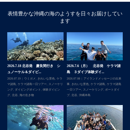
表情豊かな沖縄の海のようすを日々お届けしてい
ます
諸
2026.7.18 北谷発 慶良間行き シ
2026.7.6（月） 北谷発 ケラマ諸
2
ュノーケル＆ダイビ...
島 ３ダイブ体験ダイ...
島
来
2026.07.19
ウミガメ
,
きれいな景色
,
ケラ
2026.07.08
アイランドメッセージの出来
202
島
マ諸島
,
ケラマ諸島一日ツアー
,
スノーケリ
事
,
きれいな景色
,
ケラマ諸島
,
ケラマ諸島
事
島
,
ング
,
ダイビングポイント
,
体験ダイビン
一日ツアー
,
スノーケリング
,
ボートダイ
ラ
グ
,
北谷
,
海の生き物
ブ
,
北谷
,
沖縄本島
ン
谷