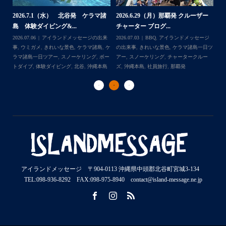
2026.7.1（水） 北谷発 ケラマ諸
2026.6.29（月）那覇発 クルーザー
体
2
島 体験ダイビング&...
チャーター ブログ...
チ
2026.07.06
アイランドメッセージの出来
2026.07.03
BBQ
,
アイランドメッセージ
,
ケ
事
,
ウミガメ
,
きれいな景色
,
ケラマ諸島
,
ケ
の出来事
,
きれいな景色
,
ケラマ諸島一日ツ
202
ダイ
ラマ諸島一日ツアー
,
スノーケリング
,
ボー
アー
,
スノーケリング
,
チャータークルー
の
トダイブ
,
体験ダイビング
,
北谷
,
沖縄本島
ズ
,
沖縄本島
,
社員旅行
,
那覇発
ズ
アイランドメッセージ 〒904-0113 沖縄県中頭郡北谷町宮城3-134
TEL:098-936-8292 FAX:098-975-8940 contact@island-message.ne.jp