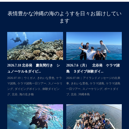
表情豊かな沖縄の海のようすを日々お届けしてい
ます
諸
2026.7.18 北谷発 慶良間行き シ
2026.7.6（月） 北谷発 ケラマ諸
2
ュノーケル＆ダイビ...
島 ３ダイブ体験ダイ...
島
来
2026.07.19
ウミガメ
,
きれいな景色
,
ケラ
2026.07.08
アイランドメッセージの出来
202
島
マ諸島
,
ケラマ諸島一日ツアー
,
スノーケリ
事
,
きれいな景色
,
ケラマ諸島
,
ケラマ諸島
事
島
,
ング
,
ダイビングポイント
,
体験ダイビン
一日ツアー
,
スノーケリング
,
ボートダイ
ラ
グ
,
北谷
,
海の生き物
ブ
,
北谷
,
沖縄本島
ン
谷