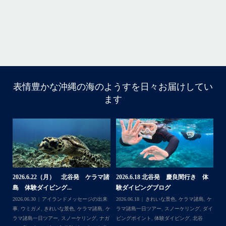
グ
表情豊かな沖縄の海のようすを日々お届けしてい
10月前半クルーザーチャーター
ます
たくさんのご利用本当にありがとうございました
・
BBQにジェットスキー、バナナボート、SUP、パラセーリ
ングなどなど…勇海号を拠点に色々お楽しみ頂きました
よ〜
・
海も荒れずにいい天気の中開催できたので何よりです
また来年もリピートして頂けたら嬉しいです
・
諸
2026.6.22（月） 北谷発 ケラマ諸
2026.6.18 北谷発 慶良間行き 体
【
島 体験ダイビング...
験ダイビングブログ
ら
＊＊＊
来
2026.06.30
アイランドメッセージの出来
2026.06.18
きれいな景色
,
ケラマ諸島
,
ケ
202
アイランドメッセージは北谷町の浜川漁港を拠点に、中部
島
事
,
ウミガメ
,
きれいな景色
,
ケラマ諸島
,
ケ
ラマ諸島一日ツアー
,
スノーケリング
,
ダイ
事
発着の国立公園指定の慶良間諸島(#ケラマ)の日帰り#ダイビ
イ
ラマ諸島一日ツアー
,
スノーケリング
,
ナガ
ビングポイント
,
体験ダイビング
,
北谷
ング・#スノーケリング ツアーを開催しているマリンショッ