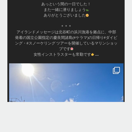
あっという間の一日でした！
また一緒に潜りましょう
ありがとうございました
＊＊＊
アイランドメッセージは北谷町の浜川漁港を拠点に、中部
発着の国立公園指定の慶良間諸島(#ケラマ)の日帰り#ダイビ
ング・#スノーケリング ツアーを開催しているマリンショッ
プです
...
女性インストラスターも常勤です
island.message
10月前半クルーザーチャーター
たくさんのご利用本当にありがとうございました
・
最
BBQにジェットスキー、バナナボート、SUP、パラセーリングなどな
パ
ど…勇海号を拠点に色々お楽しみ頂きましたよ〜
・
海も荒れずにいい天気の中開催できたので何よりです
また来年もリピートして頂けたら嬉しいです
何
・
気
＊＊＊
アイランドメッセージは北谷町の浜川漁港を拠点に、中部発着の国立公
園指定の慶良間諸島(#ケラマ)の日帰り#ダイビング・#スノーケリング
ツアーを開催しているマリンショップです
...
10月 14
立公