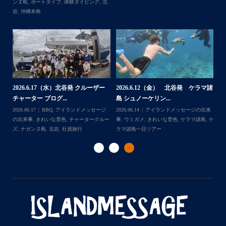
ンヌ島
,
ボートダイブ
,
体験ダイビング
,
北
...
゙
プです
谷
,
沖縄本島
ッ
ー
2
2026.6.17（水）北谷発 クルーザー
2026.6.12（金） 北谷発 ケラマ諸
島
チャーター ブログ...
島 シュノーケリン...
ジ
202
Follow on Instagram
日ツ
2026.06.17
BBQ
,
アイランドメッセージ
2026.06.14
アイランドメッセージの出来
事
ー
の出来事
,
きれいな景色
,
チャータークルー
事
,
ウミガメ
,
きれいな景色
,
ケラマ諸島
,
ケ
ラ
ズ
,
ナガンヌ島
,
北谷
,
社員旅行
ラマ諸島一日ツアー
ダ