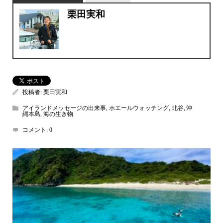
栗田実和
投稿者:
栗田実和
アイランドメッセージの出来事
,
ホエールウォッチング
,
北谷
,
沖
縄本島
,
海の生き物
コメント:
0