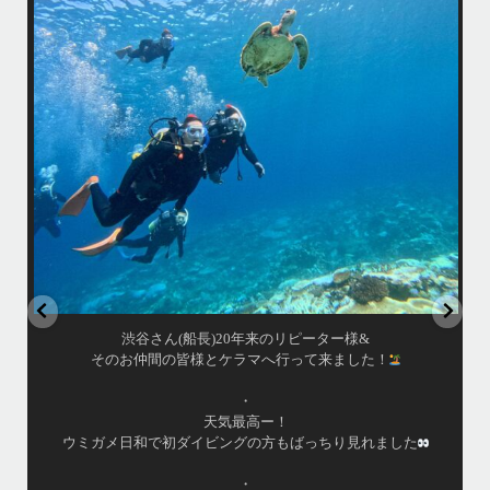
ウミガメ日和で初ダイビングの方もばっちり見れました
きま
・
海
あっという間の一日でした！
また一緒に潜りましょう
昔
ありがとうございました
で
＊＊＊
アイランドメッセージは北谷町の浜川漁港を拠点に、中部発着の国立公
渡
園指定の慶良間諸島(#ケラマ)の日帰り#ダイビング・#スノーケリング
ツアーを開催しているマリンショップです
女性インストラスターも常勤です
...
10月 17
渋谷さん(船長)20年来のリピーター様&
そのお仲間の皆様とケラマへ行って来ました！
・
天気最高ー！
ウミガメ日和で初ダイビングの方もばっちり見れました
・