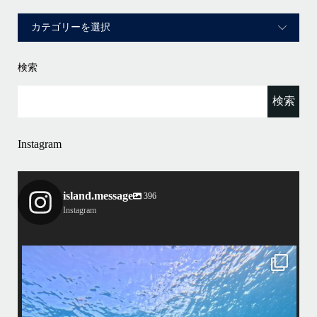
検索
Instagram
island.message
396
Instagram
island.message
渋谷さん(船長)20年来のリピーター様&
そのお仲間の皆様とケラマへ行って来ました！
・
最
天気最高ー！
マ