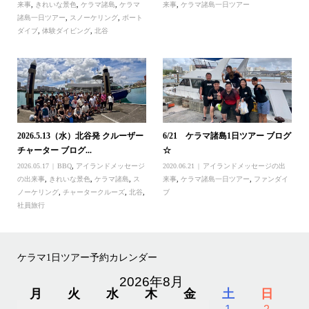
来事
,
きれいな景色
,
ケラマ諸島
,
ケラマ
来事
,
ケラマ諸島一日ツアー
諸島一日ツアー
,
スノーケリング
,
ボート
ダイブ
,
体験ダイビング
,
北谷
2026.5.13（水）北谷発 クルーザー
6/21 ケラマ諸島1日ツアー ブログ
チャーター ブログ...
☆
2026.05.17
BBQ
,
アイランドメッセージ
2020.06.21
アイランドメッセージの出
の出来事
,
きれいな景色
,
ケラマ諸島
,
ス
来事
,
ケラマ諸島一日ツアー
,
ファンダイ
ノーケリング
,
チャータークルーズ
,
北谷
,
ブ
社員旅行
ケラマ1日ツアー予約カレンダー
2026年8月
月
火
水
木
金
土
日