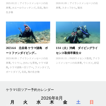
2025.03.22
アイランドメッセージの出
2020.01.09
アイランドメッセージの出
来事
,
ホエールウォッチング
,
北谷
,
海の
来事
,
スタッフから
,
観光
生き物
2023.6.6 北谷発 ケラマ諸島 ボ
1/14（火）沖縄 ダイビングライ
ートファンダイビング...
センス取得卒業生☆
2023.06.09
アイランドメッセージの出
2020.01.15
PADIライセンス取得
,
アイラ
来事
,
ウミウシ
,
きれいな景色
,
ケラマ諸
ンドメッセージの出来事
,
ウミガメ
,
砂辺
島
,
ケラマ諸島一日ツアー
,
ファンダイブ
,
ボートダイブ
,
北谷
,
海の生き物
ケラマ1日ツアー予約カレンダー
2026年8月
月
火
水
木
金
土
日