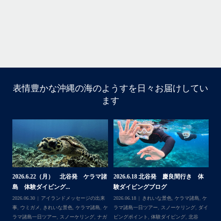
立公
グ
表情豊かな沖縄の海のようすを日々お届けしてい
10月前半クルーザーチャーター
ます
たくさんのご利用本当にありがとうございました
・
BBQにジェットスキー、バナナボート、SUP、パラセーリ
ングなどなど…勇海号を拠点に色々お楽しみ頂きました
よ〜
・
海も荒れずにいい天気の中開催できたので何よりです
また来年もリピートして頂けたら嬉しいです
・
諸
2026.6.22（月） 北谷発 ケラマ諸
2026.6.18 北谷発 慶良間行き 体
【
島 体験ダイビング...
験ダイビングブログ
ら
＊＊＊
来
2026.06.30
アイランドメッセージの出来
2026.06.18
きれいな景色
,
ケラマ諸島
,
ケ
202
アイランドメッセージは北谷町の浜川漁港を拠点に、中部
島
事
,
ウミガメ
,
きれいな景色
,
ケラマ諸島
,
ケ
ラマ諸島一日ツアー
,
スノーケリング
,
ダイ
事
発着の国立公園指定の慶良間諸島(#ケラマ)の日帰り#ダイビ
イ
ラマ諸島一日ツアー
,
スノーケリング
,
ナガ
ビングポイント
,
体験ダイビング
,
北谷