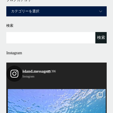
検索
Instagram
island.message
396
Instagram
island.message
渋谷さん(船長)20年来のリピーター様&
そのお仲間の皆様とケラマへ行って来ました！
・
最
天気最高ー！
マ