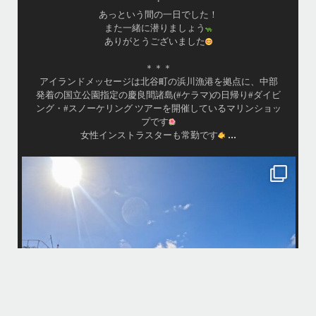
・
あっという間の一日でした！
また一緒に潜りましょう
ありがとうございました
＊＊＊
アイランドメッセージは北谷町の浜川漁港を拠点に、中部
発着の国立公園指定の慶良間諸島(#ケラマ)の日帰り#ダイビ
ング・#スノーケリング ツアーを開催しているマリンショッ
プです
...
女性インストラスターも常勤です
island.message
10月前半クルーザーチャーター
たくさんのご利用本当にありがとうございました
・
最
BBQにジェットスキー、バナナボート、SUP、パラセーリングなどな
パ
ど…勇海号を拠点に色々お楽しみ頂きましたよ〜
・
海も荒れずにいい天気の中開催できたので何よりです
また来年もリピートして頂けたら嬉しいです
何
・
気
＊＊＊
アイランドメッセージは北谷町の浜川漁港を拠点に、中部発着の国立公
園指定の慶良間諸島(#ケラマ)の日帰り#ダイビング・#スノーケリング
ツアーを開催しているマリンショップです
...
10月 14