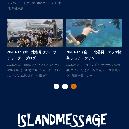
ング・#スノーケリング ツアーを開催しているマリンショッ
ンヌ島
,
ボートダイブ
,
体験ダイビング
,
北
...
゙
プです
谷
,
沖縄本島
ッ
ー
2
2026.6.17（水）北谷発 クルーザー
2026.6.12（金） 北谷発 ケラマ諸
島
チャーター ブログ...
島 シュノーケリン...
ジ
202
Follow on Instagram
日ツ
2026.06.17
BBQ
,
アイランドメッセージ
2026.06.14
アイランドメッセージの出来
事
ー
の出来事
,
きれいな景色
,
チャータークルー
事
,
ウミガメ
,
きれいな景色
,
ケラマ諸島
,
ケ
ラ
ズ
,
ナガンヌ島
,
北谷
,
社員旅行
ラマ諸島一日ツアー
ダ