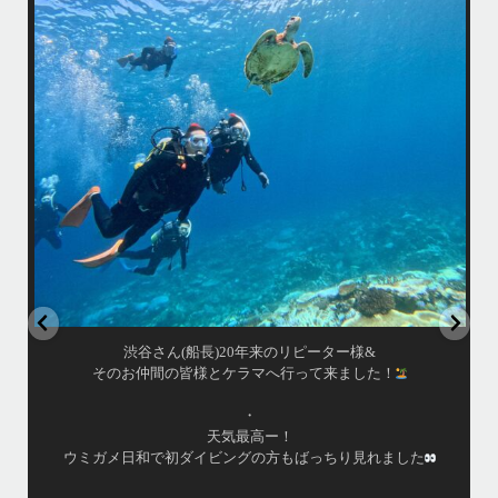
ウミガメ日和で初ダイビングの方もばっちり見れました
きま
・
海
あっという間の一日でした！
また一緒に潜りましょう
昔
ありがとうございました
で
＊＊＊
アイランドメッセージは北谷町の浜川漁港を拠点に、中部発着の国立公
渡
園指定の慶良間諸島(#ケラマ)の日帰り#ダイビング・#スノーケリング
ツアーを開催しているマリンショップです
女性インストラスターも常勤です
...
10月 17
渋谷さん(船長)20年来のリピーター様&
そのお仲間の皆様とケラマへ行って来ました！
・
天気最高ー！
ウミガメ日和で初ダイビングの方もばっちり見れました