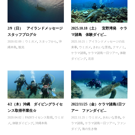
2/9（日） アイランドメッセージ
2025.10.18（土） 宜野湾発 ケラ
スタッフブログ☆
マ諸島 体験ダイビ...
2020.02.09
ウミガメ
,
スタッフから
,
沖
2025.10.21
アイランドメッセージの出
縄本島
,
観光
来事
,
ウミガメ
,
きれいな景色
,
クマノミ
,
ケラマ諸島
,
ケラマ諸島一日ツアー
,
体験
ダイビング
,
北谷
4/2（木）沖縄 ダイビングライセ
2022/11/25（金）ケラマ諸島1日ツ
ンス取得卒業生☆
アー ファンダイビ...
2020.04.02
PADIライセンス取得
,
ウミガ
2022.11.25
ウミガメ
,
きれいな景色
,
ケ
メ
,
体験ダイビング
,
沖縄本島
ラマ諸島
,
ケラマ諸島一日ツアー
,
ファン
ダイブ
,
海の生き物