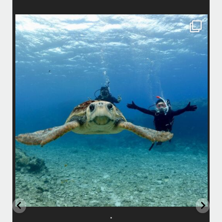
island.message
まし
•
はいさい！
みわです
で終
•
ッチ
先日のリピーター様との3日間のダイビングではアオウミガメ、アカウ
ミガメ、タイマイとトリプルカメが見られました
グ船
•
アカウミガメさんは偶然いてくれない限り探すのは難しいですが… 最近
ア
ちょくちょく見れているようなので会えたらラッキーです
園
母ク
恐竜のようにかわいいお顔に夢中になりましたょ〜
•
ウチザンでロウニンアジも見れて、砂地では小さいエビやサンゴにびっ
しりなデバスズメダイなど冬らしい景色も楽しめました
•
...
11月 25
•