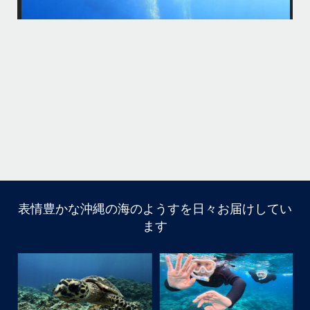
カメも全員会えてよかった
りた
今回の船はほかの船が行かないところなのでカメが人馴れしてなくてス
先
グに逃げられる
ホワイトチップも近くまで寄ってきて怖かった
家族の集合写真はいいね
次回は夏！お待ちしてます
＊＊＊
...
11月 5
表情豊かな沖縄の海のようすを日々お届けしてい
はいさ〜い
ます
今回は家族でご参加頂きました
海になかなか入ってくれなくて苦戦
でも途中からガンガン入ってくれ良かった
大人は全員ダイビング！！！
カメも全員会えてよかった
今回の船はほかの船が行かないところなのでカメが人馴れ
してなくてスグに逃げられる