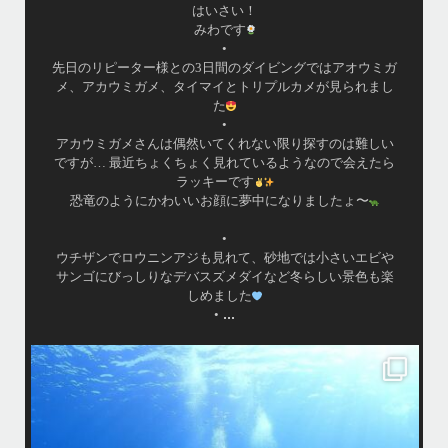
はいさい！
みわです
•
先日のリピーター様との3日間のダイビングではアオウミガ
メ、アカウミガメ、タイマイとトリプルカメが見られまし
た
•
アカウミガメさんは偶然いてくれない限り探すのは難しい
ですが… 最近ちょくちょく見れているようなので会えたら
ラッキーです
恐竜のようにかわいいお顔に夢中になりましたょ〜
•
ウチザンでロウニンアジも見れて、砂地では小さいエビや
サンゴにびっしりなデバスズメダイなど冬らしい景色も楽
しめました
...
•
island.message
はいさ〜い
今回は家族でご参加頂きました
海になかなか入ってくれなくて苦戦
でも途中からガンガン入ってくれ良かった
大人は全員ダイビング！！！