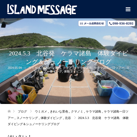
2024.5.3 北谷発 ケラマ諸島 体験ダイビ
ング＆シュノーケリングブログ
2024.05.04
ウミガメ
,
きれいな景色
,
クマノミ
,
ケラマ諸島
,
ケラマ諸島一日ツアー
,
ス
ノーケリング
,
体験ダイビング
,
北谷
ブログ
ウミガメ
,
きれいな景色
,
クマノミ
,
ケラマ諸島
,
ケラマ諸島一日ツ
アー
,
スノーケリング
,
体験ダイビング
,
北谷
2024.5.3 北谷発 ケラマ諸島 体験
ダイビング＆シュノーケリングブログ
はいさい！