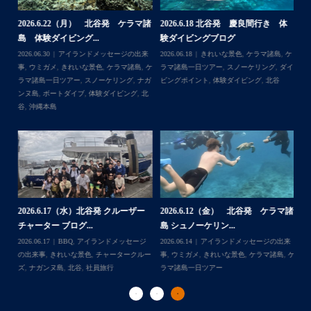
ホワイトチップも近くまで寄ってきて怖かった
家族の集合写真はいいね
諸
2026.6.22（月） 北谷発 ケラマ諸
2026.6.18 北谷発 慶良間行き 体
【
次回は夏！お待ちしてます
島 体験ダイビング...
験ダイビングブログ
ら
来
2026.06.30
アイランドメッセージの出来
2026.06.18
きれいな景色
,
ケラマ諸島
,
ケ
202
...
＊＊＊
島
事
,
ウミガメ
,
きれいな景色
,
ケラマ諸島
,
ケ
ラマ諸島一日ツアー
,
スノーケリング
,
ダイ
事
イ
ラマ諸島一日ツアー
,
スノーケリング
,
ナガ
ビングポイント
,
体験ダイビング
,
北谷
ンヌ島
,
ボートダイブ
,
体験ダイビング
,
北
谷
,
沖縄本島
ー
2
2026.6.17（水）北谷発 クルーザー
2026.6.12（金） 北谷発 ケラマ諸
島
チャーター ブログ...
島 シュノーケリン...
ジ
202
Follow on Instagram
日ツ
2026.06.17
BBQ
,
アイランドメッセージ
2026.06.14
アイランドメッセージの出来
事
ー
の出来事
,
きれいな景色
,
チャータークルー
事
,
ウミガメ
,
きれいな景色
,
ケラマ諸島
,
ケ
ラ
ズ
,
ナガンヌ島
,
北谷
,
社員旅行
ラマ諸島一日ツアー
ダ