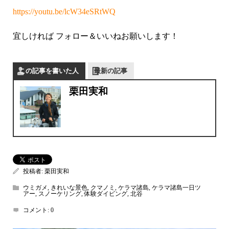
https://youtu.be/lcW34eSRtWQ
宜しければ フォロー＆いいねお願いします！
この記事を書いた人
最新の記事
栗田実和
投稿者:
栗田実和
ウミガメ
,
きれいな景色
,
クマノミ
,
ケラマ諸島
,
ケラマ諸島一日ツ
アー
,
スノーケリング
,
体験ダイビング
,
北谷
コメント:
0