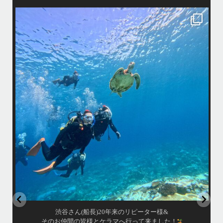
island.message
はいさい！
アイランドメッセージです
•
最近投稿できてませんでしたが今シーズンも渡嘉敷島上陸ツアーとケラ
マ体験ダイビング&シュノーケル班に分かれて毎日海へ行っております
い
•
海が穏やかな日がずーっと続いていてボートダイビングには最高のコン
ディションです！
昔よく潜りに来て下さっていたリピーターさんの子供が10才になったの
で一緒にダイビングデビュー…なんて嬉しいシチュエーションもあり、
毎日色々なお客様と楽しくご一緒させて頂いてます
•
立公
渡嘉敷島の方も夏には珍しい北風つづきのおかげでビーチが穏やか
グ
...
8月 14
はいさい！
アイランドメッセージです