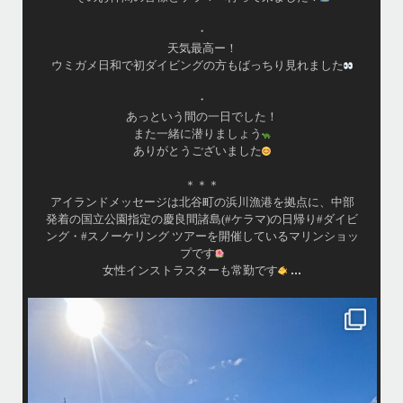
•
最近投稿できてませんでしたが今シーズンも渡嘉敷島上陸
ツアーとケラマ体験ダイビング&シュノーケル班に分かれて
毎日海へ行っております
•
海が穏やかな日がずーっと続いていてボートダイビングに
は最高のコンディションです！
昔よく潜りに来て下さっていたリピーターさんの子供が10
才になったので一緒にダイビングデビュー…なんて嬉しい
シチュエーションもあり、毎日色々なお客様と楽しくご一
緒させて頂いてます
•
渡嘉敷島の方も夏には珍しい北風つづきのおかげでビーチ
...
が穏やか
island.message
・
・
はいさい
アイランドメッセージです
・
最近は、連日クルーザーチャーターのご利用が続いていて梅雨明け後の
どな
パーフェクトな海でバナナボートに船上BBQ、シュノーケリングとお楽
しみ頂いております
・