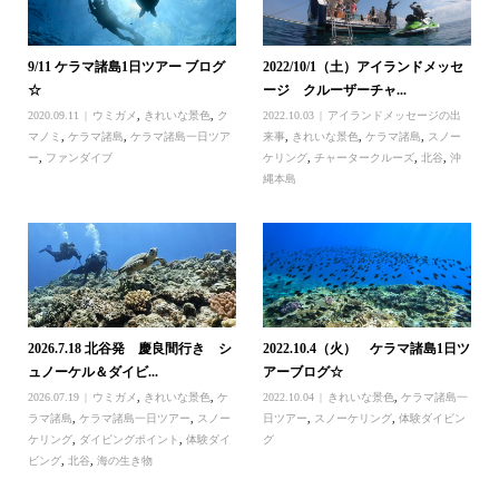
9/11 ケラマ諸島1日ツアー ブログ
2022/10/1（土）アイランドメッセ
☆
ージ クルーザーチャ...
2020.09.11
ウミガメ
,
きれいな景色
,
ク
2022.10.03
アイランドメッセージの出
マノミ
,
ケラマ諸島
,
ケラマ諸島一日ツア
来事
,
きれいな景色
,
ケラマ諸島
,
スノー
ー
,
ファンダイブ
ケリング
,
チャータークルーズ
,
北谷
,
沖
縄本島
2026.7.18 北谷発 慶良間行き シ
2022.10.4（火） ケラマ諸島1日ツ
ュノーケル＆ダイビ...
アーブログ☆
2026.07.19
ウミガメ
,
きれいな景色
,
ケ
2022.10.04
きれいな景色
,
ケラマ諸島一
ラマ諸島
,
ケラマ諸島一日ツアー
,
スノー
日ツアー
,
スノーケリング
,
体験ダイビン
ケリング
,
ダイビングポイント
,
体験ダイ
グ
ビング
,
北谷
,
海の生き物