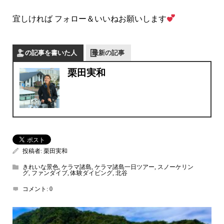
宜しければ フォロー＆いいねお願いします
この記事を書いた人
最新の記事
栗田実和
投稿者:
栗田実和
きれいな景色
,
ケラマ諸島
,
ケラマ諸島一日ツアー
,
スノーケリン
グ
,
ファンダイブ
,
体験ダイビング
,
北谷
コメント:
0