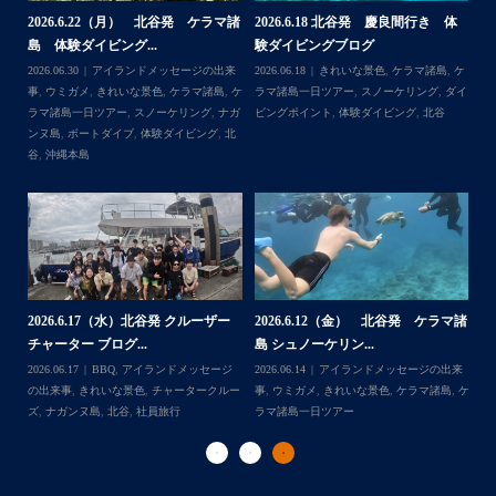
たので、お天気とコンディションに恵まれて、皆さん大満
体
【台風13号によるツアー中止のお知
2026.8.2（火） 北谷発 ケラマ諸
2
足な一日を過ごして頂けて本当によかったです
らせ】
島 体験ダイビング&...
ュ
・
,
ケ
2026.08.06
アイランドメッセージの出来
2026.08.03
アイランドメッセージの出来
202
・
ダイ
事
,
台風
事
,
きれいな景色
,
ケラマ諸島
,
ケラマ諸島
マ
また来年も社員旅行で沖縄へいらっしゃる際は是非ご利用
一日ツアー
,
スノーケリング
,
ナガンヌ島
,
ン
くださいね！！
北谷
グ
ありがとうございました
・
・
...
2026.7.28（火） 北谷発 ケラマ諸
2
2026.7.23 北谷発 慶良間行き 体
マ諸
島 体験ダイビング...
島
験ダイビング＆シュ...
2026.07.30
アイランドメッセージの出来
202
Follow on Instagram
2026.07.23
きれいな景色
,
ケラマ諸島
,
ケ
来
事
,
ウミウシ
,
きれいな景色
,
ケラマ諸島
,
ケ
事
ラマ諸島一日ツアー
,
スノーケリング
,
ダイ
,
ケ
ラマ諸島一日ツアー
,
スノーケリング
,
体験
ラ
ビングポイント
,
北谷
ダイビング
,
北谷
ト