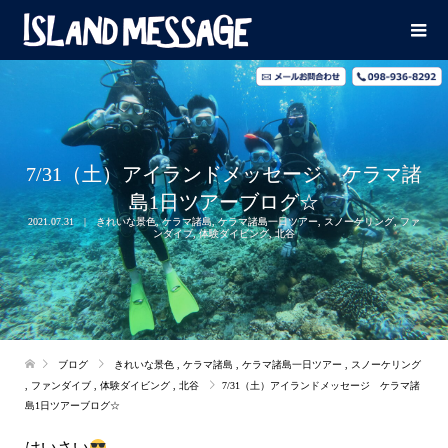
7/31（土）アイランドメッセージ ケラマ諸
島1日ツアーブログ☆
2021.07.31
きれいな景色
,
ケラマ諸島
,
ケラマ諸島一日ツアー
,
スノーケリング
,
ファ
ンダイブ
,
体験ダイビング
,
北谷
ブログ
きれいな景色
,
ケラマ諸島
,
ケラマ諸島一日ツアー
,
スノーケリング
,
ファンダイブ
,
体験ダイビング
,
北谷
7/31（土）アイランドメッセージ ケラマ諸
島1日ツアーブログ☆
はいさい