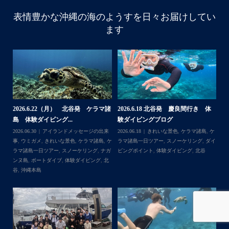
・
・
表情豊かな沖縄の海のようすを日々お届けしてい
はいさい
ます
アイランドメッセージです
・
最近は、連日クルーザーチャーターのご利用が続いていて
梅雨明け後のパーフェクトな海でバナナボートに船上
BBQ、シュノーケリングとお楽しみ頂いております
・
・
何ヶ月も前からやり取りさせて頂き温めていたご予約でし
たので、お天気とコンディションに恵まれて、皆さん大満
体
【台風13号によるツアー中止のお知
2026.8.2（火） 北谷発 ケラマ諸
2
足な一日を過ごして頂けて本当によかったです
らせ】
島 体験ダイビング&...
ュ
・
,
ケ
2026.08.06
アイランドメッセージの出来
2026.08.03
アイランドメッセージの出来
202
・
ダイ
事
,
台風
事
,
きれいな景色
,
ケラマ諸島
,
ケラマ諸島
マ
また来年も社員旅行で沖縄へいらっしゃる際は是非ご利用
一日ツアー
,
スノーケリング
,
ナガンヌ島
,
ン
くださいね！！
北谷
グ
ありがとうございました
・
・
...