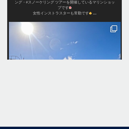
...
が穏やか
island.message
・
・
はいさい
アイランドメッセージです
・
最近は、連日クルーザーチャーターのご利用が続いていて梅雨明け後の
どな
パーフェクトな海でバナナボートに船上BBQ、シュノーケリングとお楽
しみ頂いております
・
・
何ヶ月も前からやり取りさせて頂き温めていたご予約でしたので、お天
「
気とコンディションに恵まれて、皆さん大満足な一日を過ごして頂けて
本当によかったです
・
立公
・
ま
グ
また来年も社員旅行で沖縄へいらっしゃる際は是非ご利用ください
ね！！
ありがとうございました
ウ
・
・
...
6月 28