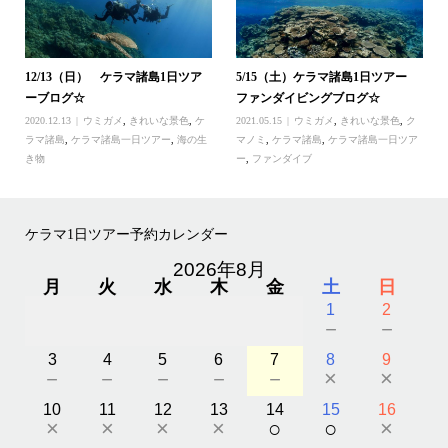
12/13（日） ケラマ諸島1日ツア
5/15（土）ケラマ諸島1日ツアー
ーブログ☆
ファンダイビングブログ☆
2020.12.13
ウミガメ
,
きれいな景色
,
ケ
2021.05.15
ウミガメ
,
きれいな景色
,
ク
ラマ諸島
,
ケラマ諸島一日ツアー
,
海の生
マノミ
,
ケラマ諸島
,
ケラマ諸島一日ツア
き物
ー
,
ファンダイブ
ケラマ1日ツアー予約カレンダー
2026年8月
月
火
水
木
金
土
日
1
2
－
－
3
4
5
6
7
8
9
－
－
－
－
－
×
×
10
11
12
13
14
15
16
×
×
×
×
○
○
×