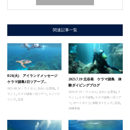
関連記事一覧
8/24(火) アイランドメッセージ
2023.7.19 北谷発 ケラマ諸島 体
ケラマ諸島1日ツアーブ...
験ダイビングブログ
2021.08.24
ウミガメ
,
きれいな景色
,
ク
2023.07.19
ウミガメ
,
きれいな景色
,
ク
マノミ
,
ケラマ諸島一日ツアー
,
スノーケ
マノミ
,
ケラマ諸島
,
ケラマ諸島一日ツア
リング
,
北谷
ー
,
ボートダイブ
,
体験ダイビング
,
北谷
,
沖縄本島