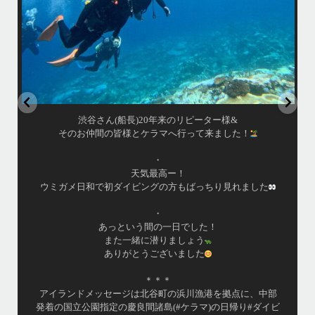
はいさい！
アイランドメッセージです
•
最近投稿できてませんでしたが今シーズンも渡嘉敷島上陸
ツアーとケラマ体験ダイビング&シュノーケル班に分かれて
毎日海へ行っております
•
海が穏やかな日がずーっと続いていてボートダイビングに
は最高のコンディションです！
昔よく潜りに来て下さっていたリピーターさんの子供が10
才になったので一緒にダイビングデビュー…なんて嬉しい
シチュエーションもあり、毎日色々なお客様と楽しくご一
緒させて頂いてます
•
渡嘉敷島の方も夏には珍しい北風つづきのおかげでビーチ