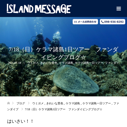
7/18（日）ケラマ諸島1日ツアー ファンダ
イビングブログ☆
2021.07.18
ウミガメ
,
きれいな景色
,
ケラマ諸島
,
ケラマ諸島一日ツアー
,
ファンダイ
ブ
ブログ
ウミガメ
,
きれいな景色
,
ケラマ諸島
,
ケラマ諸島一日ツアー
,
ファ
ンダイブ
7/18（日）ケラマ諸島1日ツアー ファンダイビングブログ☆
はいさい！！