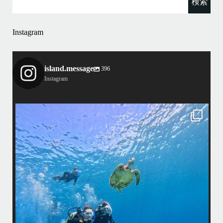
Instagram
island.message
396
Instagram
island.message
はいさい！
アイランドメッセージです
•
最近投稿できてませんでしたが今シーズンも渡嘉敷島上陸ツアーとケラ
マ体験ダイビング&シュノーケル班に分かれて毎日海へ行っております
い
•
海が穏やかな日がずーっと続いていてボートダイビングには最高のコン
ディションです！
昔よく潜りに来て下さっていたリピーターさんの子供が10才になったの
で一緒にダイビングデビュー…なんて嬉しいシチュエーションもあり、
毎日色々なお客様と楽しくご一緒させて頂いてます
•
立公
渡嘉敷島の方も夏には珍しい北風つづきのおかげでビーチが穏やか
グ
...
8月 14