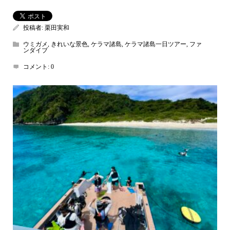
投稿者:
栗田実和
ウミガメ
,
きれいな景色
,
ケラマ諸島
,
ケラマ諸島一日ツアー
,
ファ
ンダイブ
コメント:
0