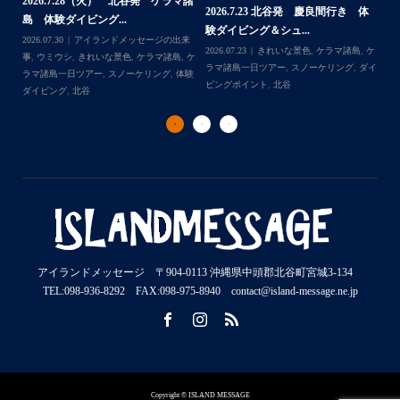
2026.7.28（火） 北谷発 ケラマ諸
2
2026.7.23 北谷発 慶良間行き 体
マ諸
島 体験ダイビング...
島
験ダイビング＆シュ...
2026.07.30
アイランドメッセージの出来
202
Follow on Instagram
2026.07.23
きれいな景色
,
ケラマ諸島
,
ケ
来
事
,
ウミウシ
,
きれいな景色
,
ケラマ諸島
,
ケ
事
ラマ諸島一日ツアー
,
スノーケリング
,
ダイ
,
ケ
ラマ諸島一日ツアー
,
スノーケリング
,
体験
ラ
ビングポイント
,
北谷
ダイビング
,
北谷
ト
アイランドメッセージ 〒904-0113 沖縄県中頭郡北谷町宮城3-134
TEL:098-936-8292 FAX:098-975-8940 contact@island-message.ne.jp
Copyright © ISLAND MESSAGE