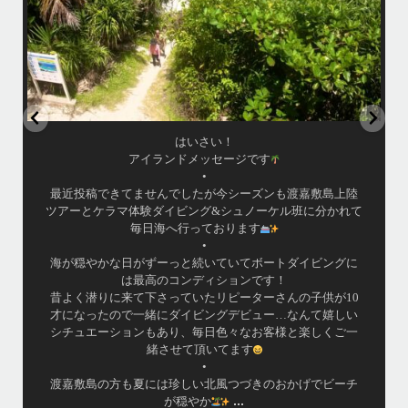
はいさい！
アイランドメッセージです
•
最近投稿できてませんでしたが今シーズンも渡嘉敷島上陸
ツアーとケラマ体験ダイビング&シュノーケル班に分かれて
毎日海へ行っております
•
海が穏やかな日がずーっと続いていてボートダイビングに
は最高のコンディションです！
昔よく潜りに来て下さっていたリピーターさんの子供が10
才になったので一緒にダイビングデビュー…なんて嬉しい
シチュエーションもあり、毎日色々なお客様と楽しくご一
緒させて頂いてます
•
渡嘉敷島の方も夏には珍しい北風つづきのおかげでビーチ
...
が穏やか