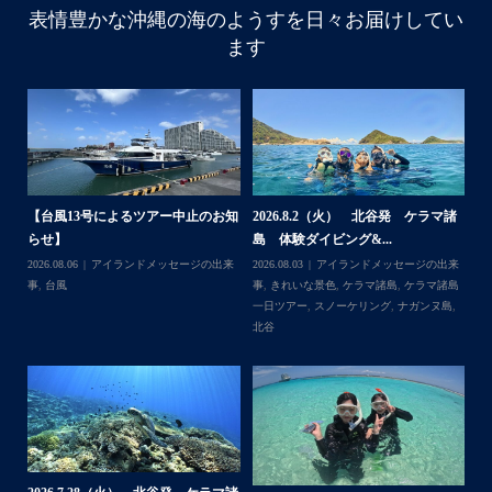
・
表情豊かな沖縄の海のようすを日々お届けしてい
はいさい
ます
アイランドメッセージです
・
最近は、連日クルーザーチャーターのご利用が続いていて
梅雨明け後のパーフェクトな海でバナナボートに船上
BBQ、シュノーケリングとお楽しみ頂いております
・
・
何ヶ月も前からやり取りさせて頂き温めていたご予約でし
たので、お天気とコンディションに恵まれて、皆さん大満
体
【台風13号によるツアー中止のお知
2026.8.2（火） 北谷発 ケラマ諸
2
足な一日を過ごして頂けて本当によかったです
らせ】
島 体験ダイビング&...
ュ
・
,
ケ
2026.08.06
アイランドメッセージの出来
2026.08.03
アイランドメッセージの出来
202
・
ダイ
事
,
台風
事
,
きれいな景色
,
ケラマ諸島
,
ケラマ諸島
マ
また来年も社員旅行で沖縄へいらっしゃる際は是非ご利用
一日ツアー
,
スノーケリング
,
ナガンヌ島
,
ン
くださいね！！
北谷
グ
ありがとうございました
・
・
...