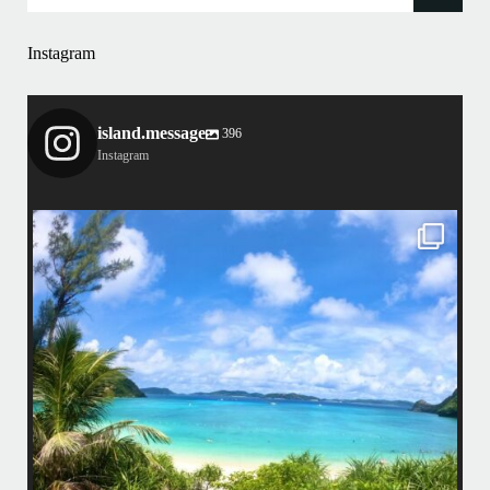
Instagram
island.message
396
Instagram
island.message
はいさい！
アイランドメッセージです
•
最近投稿できてませんでしたが今シーズンも渡嘉敷島上陸ツアーとケラ
マ体験ダイビング&シュノーケル班に分かれて毎日海へ行っております
い
•
海が穏やかな日がずーっと続いていてボートダイビングには最高のコン
ディションです！
昔よく潜りに来て下さっていたリピーターさんの子供が10才になったの
で一緒にダイビングデビュー…なんて嬉しいシチュエーションもあり、
毎日色々なお客様と楽しくご一緒させて頂いてます
•
立公
渡嘉敷島の方も夏には珍しい北風つづきのおかげでビーチが穏やか
グ
...
8月 14