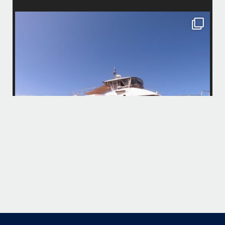
island.message
・
・
はいさい
アイランドメッセージです
・
最近は、連日クルーザーチャーターのご利用が続いていて梅雨明け後の
どな
パーフェクトな海でバナナボートに船上BBQ、シュノーケリングとお楽
しみ頂いております
・
・
何ヶ月も前からやり取りさせて頂き温めていたご予約でしたので、お天
「
気とコンディションに恵まれて、皆さん大満足な一日を過ごして頂けて
本当によかったです
・
立公
・
ま
グ
また来年も社員旅行で沖縄へいらっしゃる際は是非ご利用ください
ね！！
ありがとうございました
ウ
・
・
...
6月 28
・