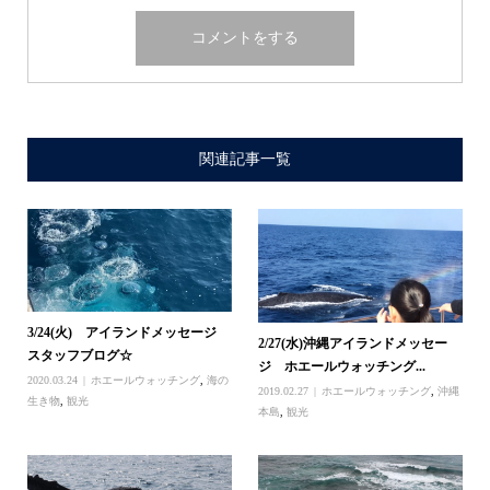
関連記事一覧
3/24(火) アイランドメッセージ
2/27(水)沖縄アイランドメッセー
スタッフブログ☆
ジ ホエールウォッチング...
2020.03.24
ホエールウォッチング
,
海の
2019.02.27
ホエールウォッチング
,
沖縄
生き物
,
観光
本島
,
観光