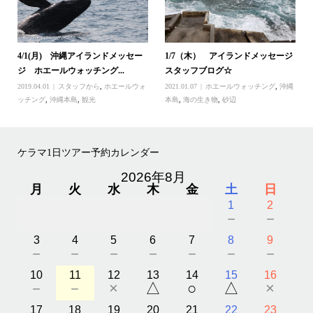
4/1(月) 沖縄アイランドメッセー
1/7（木） アイランドメッセージ
ジ ホエールウォッチング...
スタッフブログ☆
2019.04.01
スタッフから
,
ホエールウォ
2021.01.07
ホエールウォッチング
,
沖縄
ッチング
,
沖縄本島
,
観光
本島
,
海の生き物
,
砂辺
ケラマ1日ツアー予約カレンダー
2026年8月
月
火
水
木
金
土
日
1
2
－
－
3
4
5
6
7
8
9
－
－
－
－
－
－
－
10
11
12
13
14
15
16
－
－
×
△
○
△
×
17
18
19
20
21
22
23