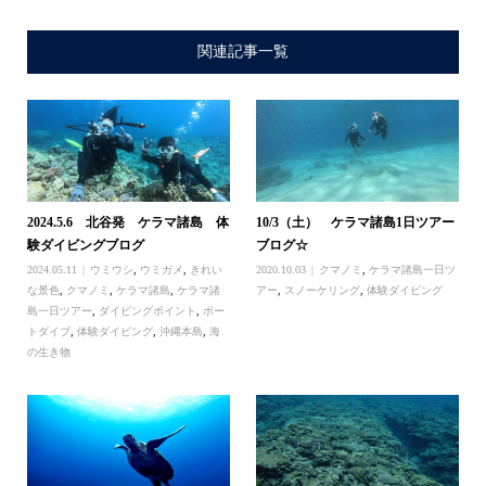
関連記事一覧
2024.5.6 北谷発 ケラマ諸島 体
10/3（土） ケラマ諸島1日ツアー
験ダイビングブログ
ブログ☆
2024.05.11
ウミウシ
,
ウミガメ
,
きれい
2020.10.03
クマノミ
,
ケラマ諸島一日ツ
な景色
,
クマノミ
,
ケラマ諸島
,
ケラマ諸
アー
,
スノーケリング
,
体験ダイビング
島一日ツアー
,
ダイビングポイント
,
ボー
トダイブ
,
体験ダイビング
,
沖縄本島
,
海
の生き物