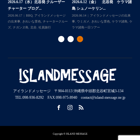
マ諸
島 体験ダイビング...
島
験ダイビング＆シュ...
2026.07.30
アイランドメッセージの出来
202
Follow on Instagram
2026.07.23
きれいな景色
,
ケラマ諸島
,
ケ
来
事
,
ウミウシ
,
きれいな景色
,
ケラマ諸島
,
ケ
事
ラマ諸島一日ツアー
,
スノーケリング
,
ダイ
,
ケ
ラマ諸島一日ツアー
,
スノーケリング
,
体験
ラ
ビングポイント
,
北谷
ダイビング
,
北谷
ト
アイランドメッセージ 〒904-0113 沖縄県中頭郡北谷町宮城3-134
TEL:098-936-8292 FAX:098-975-8940 contact@island-message.ne.jp
Copyright © ISLAND MESSAGE