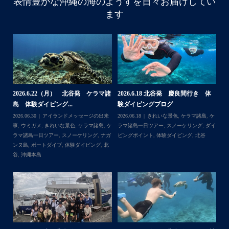
表情豊かな沖縄の海のようすを日々お届けしてい
ます
水中で呼吸ができる不思議な遊びはどうだっかな？！？！
タイミングがよかったチームはカメも見れてチョーラッキ
ー
スポーツ科なので運動神経抜群
海況は荒れてましたが、2日間とも船出せたのは運がいい
ね！！
高校生でダイビングできるのは羨ましい！！！
なかなかできない経験
今回は海の世界にほんの少し足を入れただけなのでもっと
体
【台風13号によるツアー中止のお知
2026.8.2（火） 北谷発 ケラマ諸
2
もっと知りたくなったら是非ライセンス取得して遊びに来
らせ】
島 体験ダイビング&...
ュ
...
てね
,
ケ
2026.08.06
アイランドメッセージの出来
2026.08.03
アイランドメッセージの出来
202
ダイ
事
,
台風
事
,
きれいな景色
,
ケラマ諸島
,
ケラマ諸島
マ
一日ツアー
,
スノーケリング
,
ナガンヌ島
,
ン
北谷
グ
2026.7.28（火） 北谷発 ケラマ諸
2
2026.7.23 北谷発 慶良間行き 体