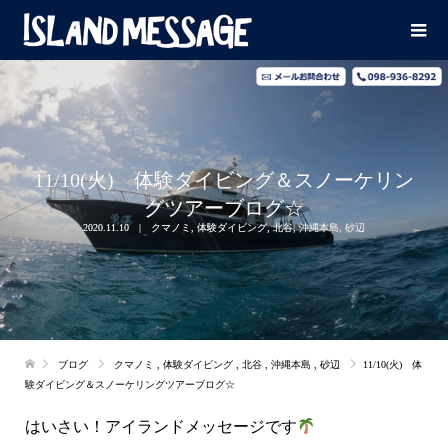
11/10(火) 体験ダイビング＆スノーケリン
グツアーブログ☆
2020.11.10
クマノミ
,
体験ダイビング
,
北谷
,
沖縄本島
,
砂辺
ブログ
クマノミ
,
体験ダイビング
,
北谷
,
沖縄本島
,
砂辺
11/10(火) 体
験ダイビング＆スノーケリングツアーブログ☆
はいさい！アイランドメッセージです