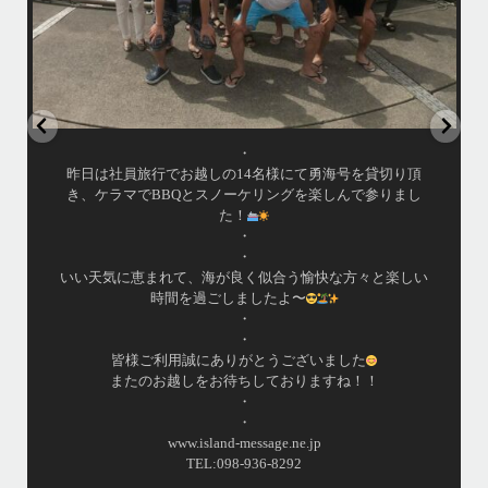
4/7（日）今シーズン最後のホエールウォッチングツアーへ
行って来ました
•
アイランドメッセージとしてのホエールウォッチングツア
ーは3/31で終了しておりますが、提携の旅行会社さんのチ
ャーターでラストウォッチングへ
・
この時期になるとやはりクジラが少ないですが有難い事に
ダイビング船から情報を頂き無事に親子クジラを観察する
事ができました
•
小雨降りしきる中でしたが海は凪で、産まれて間も無い子
クジラと母クジラが寄り添って泳ぐ光景は神秘的でした
よ〜
...
•
island.message