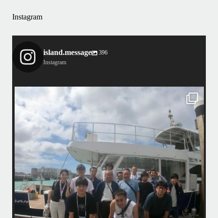
Instagram
island.message
396
Instagram
island.message
4/7（日）今シーズン最後のホエールウォッチングツアーへ行って来まし
マで
た
•
アイランドメッセージとしてのホエールウォッチングツアーは3/31で終
了しておりますが、提携の旅行会社さんのチャーターでラストウォッチ
先
ごし
ングへ
・
この時期になるとやはりクジラが少ないですが有難い事にダイビング船
から情報を頂き無事に親子クジラを観察する事ができました
ア
•
小雨降りしきる中でしたが海は凪で、産まれて間も無い子クジラと母ク
ジラが寄り添って泳ぐ光景は神秘的でしたよ〜
•
...
ウ
4月 7