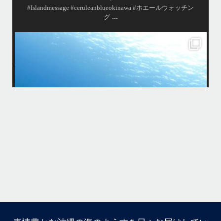
はいさ〜い！
今年も青森高校の修学旅行～体験ダイビング～
1日目は呼吸の練習！！！
2日目は実際に泳いで遊んでみよう！
水中で呼吸ができる不思議な遊びはどうだっかな？！？！
タイミングがよかったチームはカメも見れてチョーラッキー
スポーツ科なので運動神経抜群
海況は荒れてましたが、2日間とも船出せたのは運がいいね！！
高校生でダイビングできるのは羨ましい！！！
なかなかできない経験
今回は海の世界にほんの少し足を入れただけなのでもっともっと知りた
今
くなったら是非ライセンス取得して遊びに来てね
...
12月 1
そう
多い
まし
きで
はいさ〜い！
今年も青森高校の修学旅行～体験ダイビング～
1日目は呼吸の練習！！！
2日目は実際に泳いで遊んでみよう！