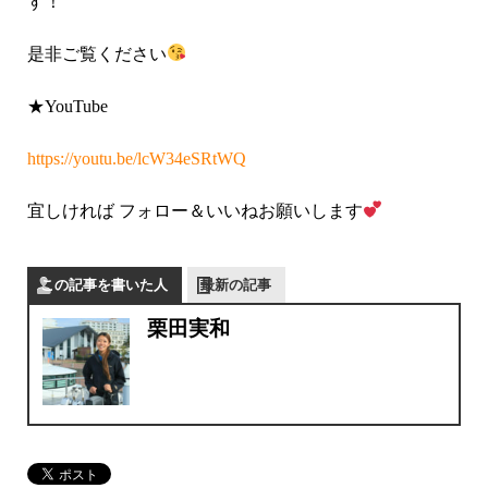
す！
是非ご覧ください
★YouTube
https://youtu.be/lcW34eSRtWQ
宜しければ フォロー＆いいねお願いします
この記事を書いた人
最新の記事
栗田実和