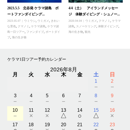
2023.5.5 北谷発 ケラマ諸島 ボ
4/4（土） アイランドメッセー
ートファンダイビング...
ジ 体験ダイビング・シュノー...
2023.05.07
ウミウシ
,
ウミガメ
,
きれい
2020.04.04
ウミガメ
,
クマノミ
,
ケラマ
な景色
,
クマノミ
,
ケラマ諸島
,
ケラマ諸
諸島
,
スノーケリング
,
体験ダイビング
,
島一日ツアー
,
ファンダイブ
,
ボートダイ
海の生き物
,
観光
ブ
,
海の生き物
ケラマ1日ツアー予約カレンダー
2026年8月
月
火
水
木
金
土
日
1
2
－
－
3
4
5
6
7
8
9
－
－
－
－
－
－
－
10
11
12
13
14
15
16
－
×
×
△
○
△
×
17
18
19
20
21
22
23