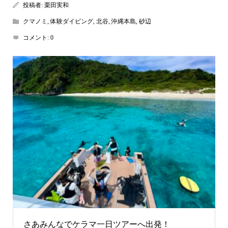
投稿者:
栗田実和
クマノミ
,
体験ダイビング
,
北谷
,
沖縄本島
,
砂辺
コメント:
0
さあみんなでケラマ一日ツアーへ出発！