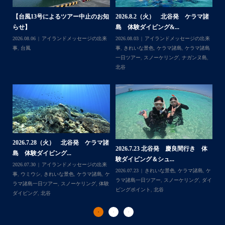
なかなかできない経験
今回は海の世界にほんの少し足を入れただけなのでもっと
体
【台風13号によるツアー中止のお知
2026.8.2（火） 北谷発 ケラマ諸
2
もっと知りたくなったら是非ライセンス取得して遊びに来
らせ】
島 体験ダイビング&...
ュ
...
てね
,
ケ
2026.08.06
アイランドメッセージの出来
2026.08.03
アイランドメッセージの出来
202
ダイ
事
,
台風
事
,
きれいな景色
,
ケラマ諸島
,
ケラマ諸島
マ
一日ツアー
,
スノーケリング
,
ナガンヌ島
,
ン
北谷
グ
2026.7.28（火） 北谷発 ケラマ諸
2
2026.7.23 北谷発 慶良間行き 体
マ諸
島 体験ダイビング...
島
験ダイビング＆シュ...
2026.07.30
アイランドメッセージの出来
202
Follow on Instagram
2026.07.23
きれいな景色
,
ケラマ諸島
,
ケ
来
事
,
ウミウシ
,
きれいな景色
,
ケラマ諸島
,
ケ
事
ラマ諸島一日ツアー
,
スノーケリング
,
ダイ
,
ケ
ラマ諸島一日ツアー
,
スノーケリング
,
体験
ラ
ビングポイント
,
北谷
ダイビング
,
北谷
ト