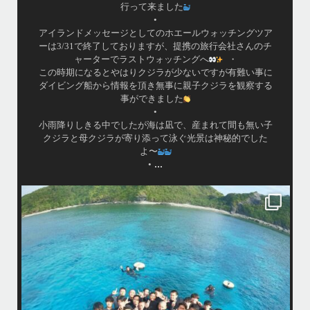
行って来ました
•
アイランドメッセージとしてのホエールウォッチングツア
ーは3/31で終了しておりますが、提携の旅行会社さんのチ
ャーターでラストウォッチングへ
・
この時期になるとやはりクジラが少ないですが有難い事に
ダイビング船から情報を頂き無事に親子クジラを観察する
事ができました
•
小雨降りしきる中でしたが海は凪で、産まれて間も無い子
クジラと母クジラが寄り添って泳ぐ光景は神秘的でした
よ〜
...
•
island.message
はいさ〜い！
今年も青森高校の修学旅行～体験ダイビング～
1日目は呼吸の練習！！！
2日目は実際に泳いで遊んでみよう！
水中で呼吸ができる不思議な遊びはどうだっかな？！？！
タイミングがよかったチームはカメも見れてチョーラッキー
スポーツ科なので運動神経抜群
海況は荒れてましたが、2日間とも船出せたのは運がいいね！！
高校生でダイビングできるのは羨ましい！！！
なかなかできない経験