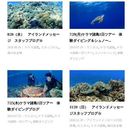
8/26（水） アイランドメッセー
7/29(月)ケラマ諸島1日ツアー 体
ジ スタッフブログ☆
験ダイビング＆シュノー...
2020.08.26
ケラマ諸島
,
スタッフから
,
2019.07.29
ウミガメ
,
ケラマ諸島
,
ケラ
海の生き物
マ諸島一日ツアー
,
スノーケリング
,
体験
ダイビング
7/25(木)ケラマ諸島1日ツアー 体
11/29（日） アイランドメッセー
験ダイビングブログ
ジスタッフブログ☆
2019.07.25
ウミガメ
,
ケラマ諸島
,
ケラ
2020.11.29
アイランドメッセージの出
マ諸島一日ツアー
,
体験ダイビング
来事
,
ウミガメ
,
ケラマ諸島
,
海の生き物