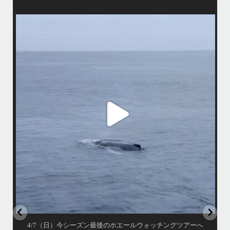
island.message
4/7（日）今シーズン最後のホエールウォッチングツアーへ行って来まし
マで
た
•
アイランドメッセージとしてのホエールウォッチングツアーは3/31で終
了しておりますが、提携の旅行会社さんのチャーターでラストウォッチ
先
ごし
ングへ
・
この時期になるとやはりクジラが少ないですが有難い事にダイビング船
から情報を頂き無事に親子クジラを観察する事ができました
ア
•
小雨降りしきる中でしたが海は凪で、産まれて間も無い子クジラと母ク
ジラが寄り添って泳ぐ光景は神秘的でしたよ〜
•
...
ウ
4月 7
4/7（日）今シーズン最後のホエールウォッチングツアーへ