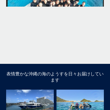
今回は海の世界にほんの少し足を入れただけなのでもっともっと知りた
今
くなったら是非ライセンス取得して遊びに来てね
...
12月 1
そう
多い
まし
きで
はいさ〜い！
今年も青森高校の修学旅行～体験ダイビング～
1日目は呼吸の練習！！！
2日目は実際に泳いで遊んでみよう！
表情豊かな沖縄の海のようすを日々お届けしてい
ます
水中で呼吸ができる不思議な遊びはどうだっかな？！？！
タイミングがよかったチームはカメも見れてチョーラッキ
ー
スポーツ科なので運動神経抜群
海況は荒れてましたが、2日間とも船出せたのは運がいい
ね！！
高校生でダイビングできるのは羨ましい！！！