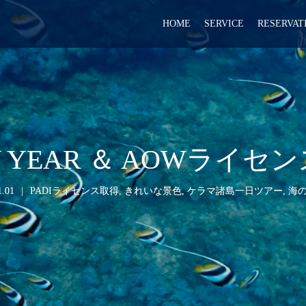
HOME
SERVICE
RESERVAT
EW YEAR ＆ AOWライ
1.01
PADIライセンス取得
,
きれいな景色
,
ケラマ諸島一日ツアー
,
海