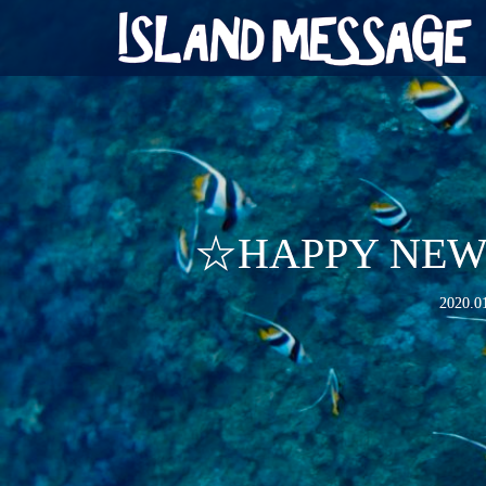
☆HAPPY N
2020.0