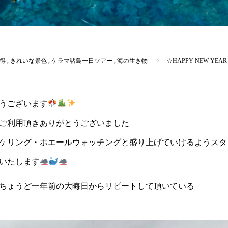
取得
,
きれいな景色
,
ケラマ諸島一日ツアー
,
海の生き物
☆HAPPY NEW YE
うございます
ご利用頂きありがとうございました
ケリング・ホエールウォッチングと盛り上げていけるようスタ
いいたします
様はちょうど一年前の大晦日からリピートして頂いている