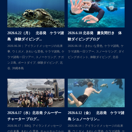
ングなどなど…勇海号を拠点に色々お楽しみ頂きました
よ〜
・
海も荒れずにいい天気の中開催できたので何よりです
また来年もリピートして頂けたら嬉しいです
・
体
【台風13号によるツアー中止のお知
2026.8.2（火） 北谷発 ケラマ諸
2
らせ】
島 体験ダイビング&...
ュ
＊＊＊
,
ケ
2026.08.06
アイランドメッセージの出来
2026.08.03
アイランドメッセージの出来
202
アイランドメッセージは北谷町の浜川漁港を拠点に、中部
ダイ
事
,
台風
事
,
きれいな景色
,
ケラマ諸島
,
ケラマ諸島
マ
発着の国立公園指定の慶良間諸島(#ケラマ)の日帰り#ダイビ
一日ツアー
,
スノーケリング
,
ナガンヌ島
,
ン
ング・#スノーケリング ツアーを開催しているマリンショッ
北谷
グ
...
゙
プです
ッ
2026.7.28（火） 北谷発 ケラマ諸
2
2026.7.23 北谷発 慶良間行き 体
マ諸
島 体験ダイビング...
島
験ダイビング＆シュ...
2026.07.30
アイランドメッセージの出来
202
Follow on Instagram
2026.07.23
きれいな景色
,
ケラマ諸島
,
ケ
来
事
,
ウミウシ
,
きれいな景色
,
ケラマ諸島
,
ケ
事
ラマ諸島一日ツアー
,
スノーケリング
,
ダイ
,
ケ
ラマ諸島一日ツアー
,
スノーケリング
,
体験
ラ