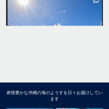
10月前半クルーザーチャーター
たくさんのご利用本当にありがとうございました
・
最
BBQにジェットスキー、バナナボート、SUP、パラセーリングなどな
パ
ど…勇海号を拠点に色々お楽しみ頂きましたよ〜
・
海も荒れずにいい天気の中開催できたので何よりです
また来年もリピートして頂けたら嬉しいです
何
・
気
＊＊＊
アイランドメッセージは北谷町の浜川漁港を拠点に、中部発着の国立公
園指定の慶良間諸島(#ケラマ)の日帰り#ダイビング・#スノーケリング
ツアーを開催しているマリンショップです
...
10月 14
立公
グ
表情豊かな沖縄の海のようすを日々お届けしてい
10月前半クルーザーチャーター
ます
たくさんのご利用本当にありがとうございました
・
BBQにジェットスキー、バナナボート、SUP、パラセーリ