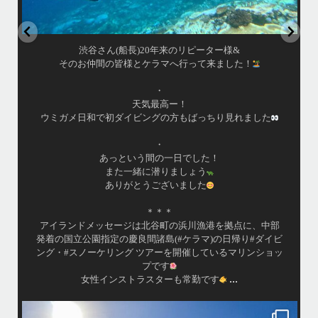
渋谷さん(船長)20年来のリピーター様&
そのお仲間の皆様とケラマへ行って来ました！
・
天気最高ー！
ウミガメ日和で初ダイビングの方もばっちり見れました
・
あっという間の一日でした！
また一緒に潜りましょう
ありがとうございました
＊＊＊
アイランドメッセージは北谷町の浜川漁港を拠点に、中部
発着の国立公園指定の慶良間諸島(#ケラマ)の日帰り#ダイビ
ング・#スノーケリング ツアーを開催しているマリンショッ
プです
...
女性インストラスターも常勤です
island.message