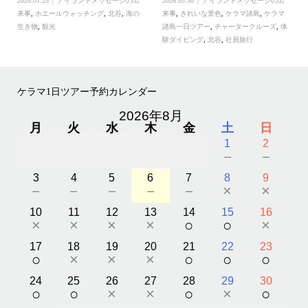
2020.01.25
アイランドメッセージの出
2026.05.30
アイランドメッセージの出
来事
,
ホエールウォッチング
,
北谷
,
海の
来事
,
きれいな景色
,
ケラマ諸島
,
ケラマ
生き物
,
観光
諸島一日ツアー
,
チャータークルーズ
,
体
験ダイビング
,
北谷
,
社員旅行
ケラマ1日ツアー予約カレンダー
2026年8月
月
火
水
木
金
土
日
1
2
－
－
3
4
5
6
7
8
9
－
－
－
－
－
×
×
10
11
12
13
14
15
16
×
×
×
×
○
○
×
17
18
19
20
21
22
23
○
×
×
×
○
○
○
24
25
26
27
28
29
30
○
○
×
×
○
×
○