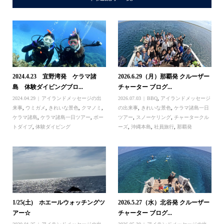
2024.4.23 宜野湾発 ケラマ諸
2026.6.29（月）那覇発 クルーザー
島 体験ダイビングブロ...
チャーター ブログ...
2024.04.29
アイランドメッセージの出
2026.07.03
BBQ
,
アイランドメッセージ
来事
,
ウミガメ
,
きれいな景色
,
クマノミ
,
の出来事
,
きれいな景色
,
ケラマ諸島一日
ケラマ諸島
,
ケラマ諸島一日ツアー
,
ボー
ツアー
,
スノーケリング
,
チャータークル
トダイブ
,
体験ダイビング
ーズ
,
沖縄本島
,
社員旅行
,
那覇発
1/25(土) ホエールウォッチングツ
2026.5.27（水）北谷発 クルーザー
アー☆
チャーター ブログ...