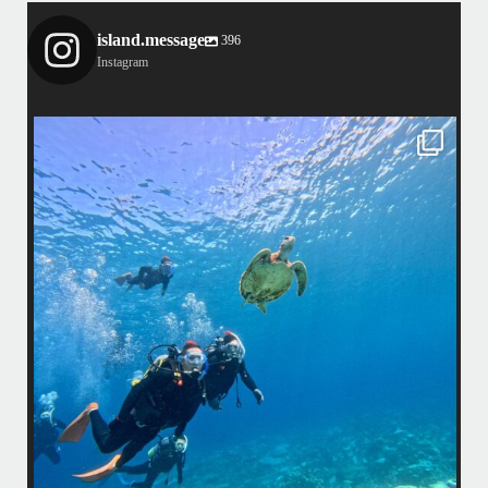
island.message
396
Instagram
island.message
渋谷さん(船長)20年来のリピーター様&
そのお仲間の皆様とケラマへ行って来ました！
・
最
天気最高ー！
マ
ウミガメ日和で初ダイビングの方もばっちり見れました
きま
・
海
あっという間の一日でした！
また一緒に潜りましょう
昔
ありがとうございました
で
＊＊＊
アイランドメッセージは北谷町の浜川漁港を拠点に、中部発着の国立公
渡
園指定の慶良間諸島(#ケラマ)の日帰り#ダイビング・#スノーケリング
ツアーを開催しているマリンショップです
女性インストラスターも常勤です
...
10月 17