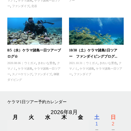
マノミ
,
ケラマ諸島
,
ケラマ諸島一日ツア
アー
ー
,
ファンダイブ
,
北谷
8/5（水）ケラマ諸島一日ツアーブ
10/30（土）ケラマ諸島1日ツア
ログ☆
ー ファンダイビングブログ...
2020.08.06
ウミガメ
,
きれいな景色
,
ク
2021.10.31
ウミガメ
,
きれいな景色
,
ク
マノミ
,
ケラマ諸島
,
ケラマ諸島一日ツア
マノミ
,
ケラマ諸島
,
ケラマ諸島一日ツア
ー
,
スノーケリング
,
ファンダイブ
,
体験
ー
,
ファンダイブ
ダイビング
ケラマ1日ツアー予約カレンダー
2026年8月
月
火
水
木
金
土
日
1
2
－
－