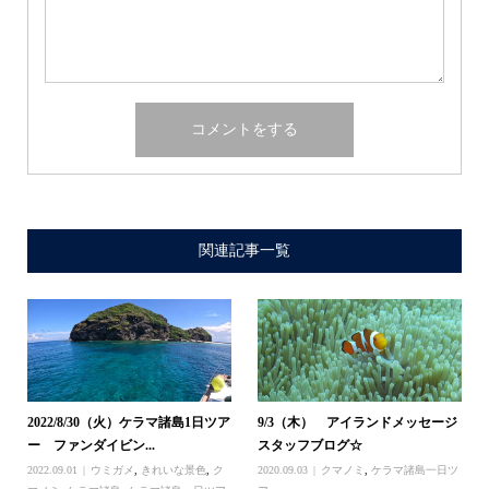
関連記事一覧
2022/8/30（火）ケラマ諸島1日ツア
9/3（木） アイランドメッセージ
ー ファンダイビン...
スタッフブログ☆
2022.09.01
ウミガメ
,
きれいな景色
,
ク
2020.09.03
クマノミ
,
ケラマ諸島一日ツ