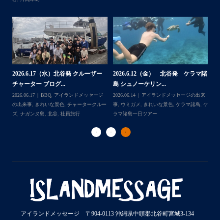
・
・
...
2026.7.28（火） 北谷発 ケラマ諸
2026.7.23 北谷発 慶良間行き 
谷発 ケラマ諸
島 体験ダイビング...
験ダイビング＆シュ...
2026.07.30
アイランドメッセージの出来
Follow on Instagram
2026.07.23
きれいな景色
,
ケラマ諸島
セージの出来
事
,
ウミウシ
,
きれいな景色
,
ケラマ諸島
,
ケ
ラマ諸島一日ツアー
,
スノーケリング
,
ケラマ諸島
,
ケ
ラマ諸島一日ツアー
,
スノーケリング
,
体験
ビングポイント
,
北谷
ダイビング
,
北谷
アイランドメッセージ 〒904-0113 沖縄県中頭郡北谷町宮城3-134