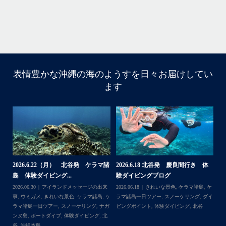
・
...
6月 28
・
・
表情豊かな沖縄の海のようすを日々お届けしてい
はいさい
ます
ました
アイランドメッセージです
・
、パラセーリ
最近は、連日クルーザーチャーターのご利用が続いてい
頂きました
梅雨明け後のパーフェクトな海でバナナボートに船上
BBQ、シュノーケリングとお楽しみ頂いております
・
よりです
・
です
何ヶ月も前からやり取りさせて頂き温めていたご予約で
たので、お天気とコンディションに恵まれて、皆さん大
良間行き 体
【台風13号によるツアー中止のお知
2026.8.2（火） 北谷発 ケラ
足な一日を過ごして頂けて本当によかったです
らせ】
島 体験ダイビング&...
・
ラマ諸島
,
ケ
2026.08.06
アイランドメッセージの出来
2026.08.03
アイランドメッセージの
拠点に、中部
・
ケリング
,
ダイ
事
,
台風
事
,
きれいな景色
,
ケラマ諸島
,
ケラマ
#ダイビ
また来年も社員旅行で沖縄へいらっしゃる際は是非ご利
ング
,
北谷
一日ツアー
,
スノーケリング
,
ナガンヌ
マリンショッ
くださいね！！
北谷
ありがとうございました