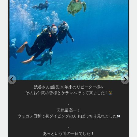
海が穏やかな日がずーっと続いていてボートダイビングには最高
ディションです！
昔よく潜りに来て下さっていたリピーターさんの子供が10才にな
で一緒にダイビングデビュー…なんて嬉しいシチュエーションも
毎日色々なお客様と楽しくご一緒させて頂いてます
•
中部発着の国立公
渡嘉敷島の方も夏には珍しい北風つづきのおかげでビーチが穏
#スノーケリング
...
す
8月 14
&
はいさい！
た！
アイランドメッセージです
•
最近投稿できてませんでしたが今シーズンも渡嘉敷島上
ツアーとケラマ体験ダイビング&シュノーケル班に分か
れました
毎日海へ行っております
•
海が穏やかな日がずーっと続いていてボートダイビング
は最高のコンディションです！