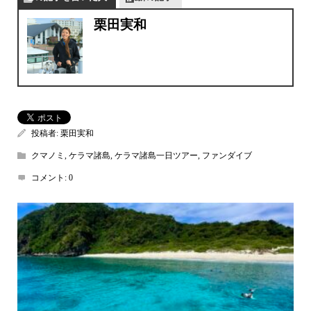
栗田実和
投稿者:
栗田実和
クマノミ
,
ケラマ諸島
,
ケラマ諸島一日ツアー
,
ファンダイブ
コメント:
0