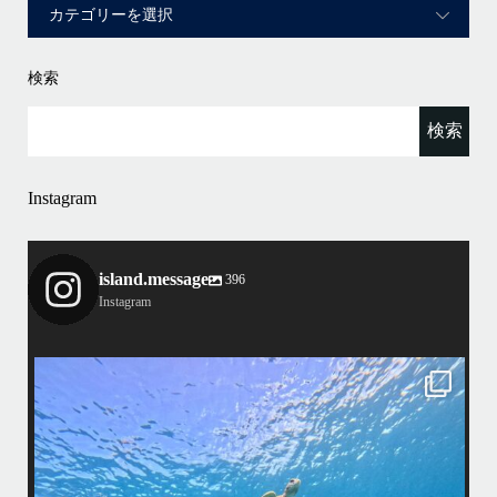
検索
Instagram
island.message
396
Instagram
island.message
はいさい！
た！
アイランドメッセージです
•
最近投稿できてませんでしたが今シーズンも渡嘉敷島上陸ツアー
マ体験ダイビング&シュノーケル班に分かれて毎日海へ行ってお
れました
•