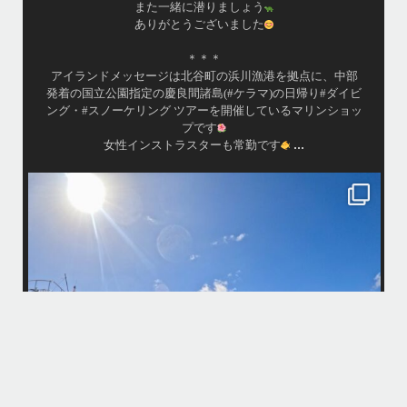
昔よく潜りに来て下さっていたリピーターさんの子供が1
才になったので一緒にダイビングデビュー…なんて嬉し
シチュエーションもあり、毎日色々なお客様と楽しくご
緒させて頂いてます
拠点に、中部
•
#ダイビ
渡嘉敷島の方も夏には珍しい北風つづきのおかげでビー
...
マリンショッ
が穏やか
.
island.message
・
・
はいさい
アイランドメッセージです
した
・
最近は、連日クルーザーチャーターのご利用が続いていて梅雨明
ーリングなどな
パーフェクトな海でバナナボートに船上BBQ、シュノーケリン
よ〜
しみ頂いております
・
りです
・
す
何ヶ月も前からやり取りさせて頂き温めていたご予約でしたので
気とコンディションに恵まれて、皆さん大満足な一日を過ごして
本当によかったです
・
中部発着の国立公
・
#スノーケリング
また来年も社員旅行で沖縄へいらっしゃる際は是非ご利用くだ
...
ね！！
ありがとうございました
・