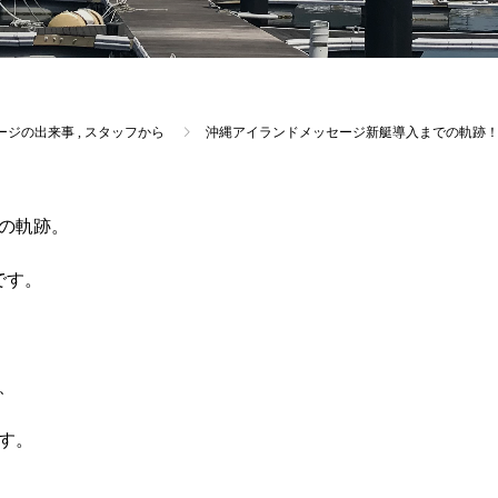
ージの出来事
,
スタッフから
沖縄アイランドメッセージ新艇導入までの軌跡！
の軌跡。
です。
、
す。