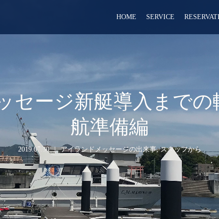
HOME
SERVICE
RESERVAT
ッセージ新艇導入までの軌
航準備編
2019.07.30
アイランドメッセージの出来事
,
スタッフから