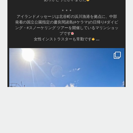
シチュエーション
＊＊＊
゙メッセージは北谷町の浜川漁港を拠点に、中部
公園指定の慶良間諸島(#ケラマ)の日帰り#ダイビ
渡嘉敷島の方も夏
スノーケリング ツアーを開催しているマリンショッ
プです
...
女性インストラスターも常勤です
island.message
10月前半クルーザーチャーター
ア
さんのご利用本当にありがとうございました
・
最近は、連日クルーザー
ットスキー、バナナボート、SUP、パラセーリングなどな
パーフェクトな海でバナ
勇海号を拠点に色々お楽しみ頂きましたよ〜
・
れずにいい天気の中開催できたので何よりです
た来年もリピートして頂けたら嬉しいです
何ヶ月も前からやり取り
・
気とコンディションに恵
＊＊＊
ッセージは北谷町の浜川漁港を拠点に、中部発着の国立公
島(#ケラマ)の日帰り#ダイビング・#スノーケリング
また来年も社員旅行で
アーを開催しているマリンショップです
...
あ
10月 14