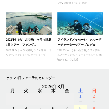
ング
,
体験ダイビング
,
観光
2022/1/3（火）北谷発 ケラマ諸島
アイランドメッセージ クルーザ
1日ツアー ファンダ...
ーチャーターツアーブログ☆
2023.01.04
ケラマ諸島
,
ケラマ諸島一日
2021.05.14
きれいな景色
,
ケラマ諸島
,
ツアー
,
ファンダイブ
,
ボートダイブ
スノーケリング
,
チャータークルーズ
,
体
験ダイビング
,
北谷
ケラマ1日ツアー予約カレンダー
2026年8月
月
火
水
木
金
土
日
1
2
－
－
3
4
5
6
7
8
9