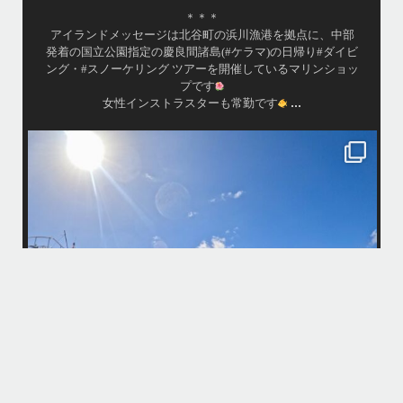
シチュエーションもあり、毎日色々なお客様と楽しくご一
緒させて頂いてます
•
渡嘉敷島の方も夏には珍しい北風つづきのおかげでビーチ
...
が穏やか
island.message
・
・
はいさい
アイランドメッセージです
・
最近は、連日クルーザーチャーターのご利用が続いていて梅雨明け後の
どな
パーフェクトな海でバナナボートに船上BBQ、シュノーケリングとお楽
しみ頂いております
・
・
何ヶ月も前からやり取りさせて頂き温めていたご予約でしたので、お天
「
気とコンディションに恵まれて、皆さん大満足な一日を過ごして頂けて
本当によかったです
・
立公
・
ま
グ
また来年も社員旅行で沖縄へいらっしゃる際は是非ご利用ください
ね！！
ありがとうございました
ウ
・
・
...
6月 28