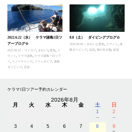
2022.6.22（水） ケラマ諸島1日ツ
8.8（土） ダイビングブログ☆
アーブログ☆
2020.08.08
きれいな景色
,
クマノミ
,
体
験ダイビング
,
北谷
,
海の生き物
,
砂辺
2022.06.22
ウミガメ
,
きれいな景色
,
ク
マノミ
,
ケラマ諸島
,
ケラマ諸島一日ツア
ー
,
スノーケリング
,
ファンダイブ
,
体験
ダイビング
,
北谷
ケラマ1日ツアー予約カレンダー
2026年8月
月
火
水
木
金
土
日
1
2
－
－
3
4
5
6
7
8
9
－
－
－
－
－
－
×