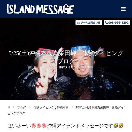
5/25(土)沖縄本島真栄田岬 体験ダイビング
ブログ
2019.05.26
体験ダイビング
,
沖縄本島
ブログ
体験ダイビング
,
沖縄本島
5/25(土)沖縄本島真栄田岬 体験ダイ
ビングブログ
はいさーい
沖縄アイランドメッセージです