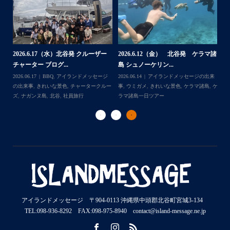
・
...
2026.7.28（火） 北谷発 ケラマ諸
2
2026.7.23 北谷発 慶良間行き 体
マ諸
島 体験ダイビング...
島
験ダイビング＆シュ...
2026.07.30
アイランドメッセージの出来
202
Follow on Instagram
2026.07.23
きれいな景色
,
ケラマ諸島
,
ケ
来
事
,
ウミウシ
,
きれいな景色
,
ケラマ諸島
,
ケ
事
ラマ諸島一日ツアー
,
スノーケリング
,
ダイ
,
ケ
ラマ諸島一日ツアー
,
スノーケリング
,
体験
ラ
ビングポイント
,
北谷
ダイビング
,
北谷
ト
アイランドメッセージ 〒904-0113 沖縄県中頭郡北谷町宮城3-134
TEL:098-936-8292 FAX:098-975-8940 contact@island-message.ne.jp