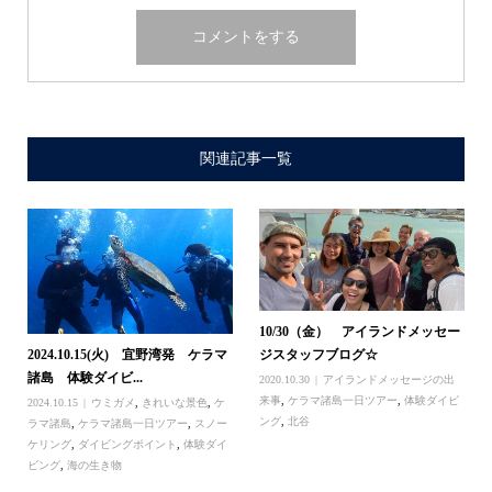
関連記事一覧
10/30（金） アイランドメッセー
2024.10.15(火) 宜野湾発 ケラマ
ジスタッフブログ☆
諸島 体験ダイビ...
2020.10.30
アイランドメッセージの出
来事
,
ケラマ諸島一日ツアー
,
体験ダイビ
2024.10.15
ウミガメ
,
きれいな景色
,
ケ
ング
,
北谷
ラマ諸島
,
ケラマ諸島一日ツアー
,
スノー
ケリング
,
ダイビングポイント
,
体験ダイ
ビング
,
海の生き物