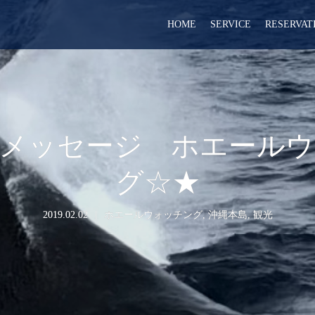
HOME
SERVICE
RESERVAT
メッセージ ホエール
グ☆★
2019.02.02
ホエールウォッチング
,
沖縄本島
,
観光